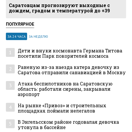
Саратовцам прогнозируют выходные с
дождем, градом и температурой до +39
ПОПУЛЯРНОЕ
ЗА 24 ЧАСА
ЗА НЕДЕЛЮ
Дети и внуки космонавта Германа Титова
1
посетили Парк покорителей космоса
Раненую из-за наезда катера девочку из
2
Саратова отправили санавиацией в Москву
Атака беспилотников на Саратовскую
3
область: работали сирены, закрывали
аэропорт
На рынке «Привоз» и строительных
4
площадках поймали нелегалов
В Энгельсском районе годовалая девочка
5
утонула в бассейне