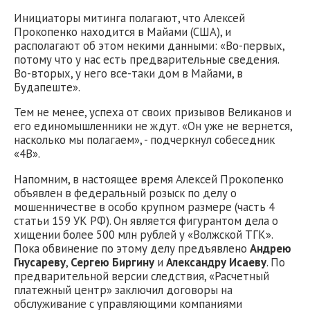
Инициаторы митинга полагают, что Алексей
Прокопенко находится в Майами (США), и
располагают об этом некими данными: «Во-первых,
потому что у нас есть предварительные сведения.
Во-вторых, у него все-таки дом в Майами, в
Будапеште».
Тем не менее, успеха от своих призывов Великанов и
его единомышленники не ждут. «Он уже не вернется,
насколько мы полагаем», - подчеркнул собеседник
«4В».
Напомним, в настоящее время Алексей Прокопенко
объявлен в федеральный розыск по делу о
мошенничестве в особо крупном размере (часть 4
статьи 159 УК РФ). Он является фигурантом дела о
хищении более 500 млн рублей у «Волжской ТГК».
Пока обвинение по этому делу предъявлено
Андрею
Гнусареву
,
Сергею Биргину
и
Александру Исаеву
. По
предварительной версии следствия, «Расчетный
платежный центр» заключил договоры на
обслуживание с управляющими компаниями