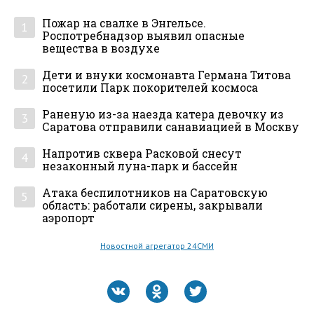
Пожар на свалке в Энгельсе.
1
Роспотребнадзор выявил опасные
вещества в воздухе
Дети и внуки космонавта Германа Титова
2
посетили Парк покорителей космоса
Раненую из-за наезда катера девочку из
3
Саратова отправили санавиацией в Москву
Напротив сквера Расковой снесут
4
незаконный луна-парк и бассейн
Атака беспилотников на Саратовскую
5
область: работали сирены, закрывали
аэропорт
Новостной агрегатор 24СМИ