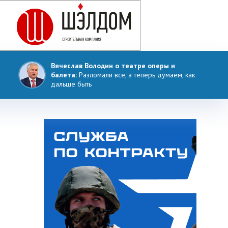
Вячеслав Володин о театре оперы и
балета:
Разломали все, а теперь думаем, как
дальше быть