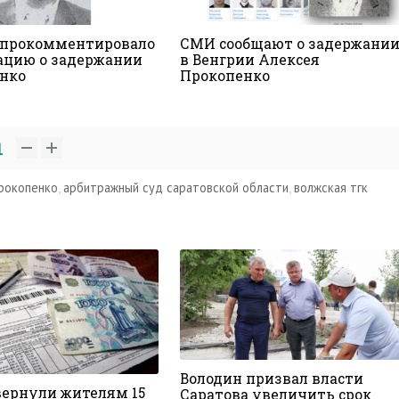
прокомментировало
СМИ сообщают о задержани
цию о задержании
в Венгрии Алексея
нко
Прокопенко
1
рокопенко
,
арбитражный суд саратовской области
,
волжская тгк
Володин призвал власти
вернули жителям 15
Саратова увеличить срок