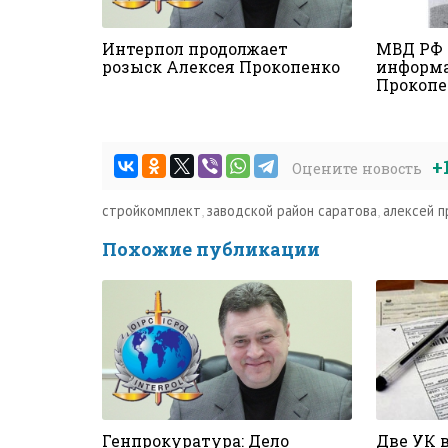
Интерпол продолжает
МВД РФ 
розыск Алексея Прокопенко
информа
Прокопе
+
Оцените новость
стройкомплект
,
заводской район саратова
,
алексей п
Похожие публикации
Генпрокуратура: Дело
Две УК 