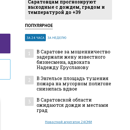
Саратовцам прогнозируют
выходные с дождем, градом и
температурой до +39
ПОПУЛЯРНОЕ
ЗА 24 ЧАСА
ЗА НЕДЕЛЮ
В Саратове за мошенничество
1
задержали жену известного
бизнесмена, адвоката
Надежду Ерусланову
В Энгельсе площадь тушения
2
пожара на мусорном полигоне
снизилась вдвое
В Саратовской области
3
ожидаются дожди и местами
град
Новостной агрегатор 24СМИ