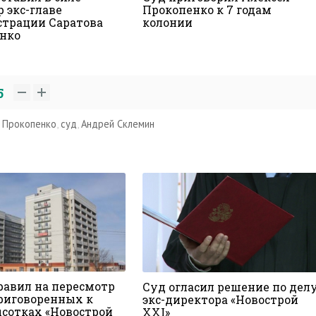
 экс-главе
Прокопенко к 7 годам
трации Саратова
колонии
нко
5
 Прокопенко
,
суд
,
Андрей Склемин
равил на пересмотр
Суд огласил решение по дел
приговоренных к
экс-директора «Новострой
ысотках «Новострой
XXI»