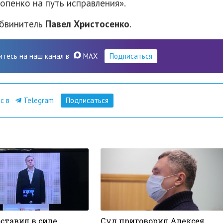
опенко на путь исправления».
бвинитель
Павел Христосенко
.
итесь на наш канал в
MAX
Подписаться
ас в
Telegram
Подписаться
ставил в силе
Суд приговорил Алексея