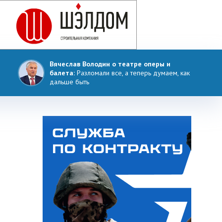
Вячеслав Володин о театре оперы и
балета:
Разломали все, а теперь думаем, как
дальше быть