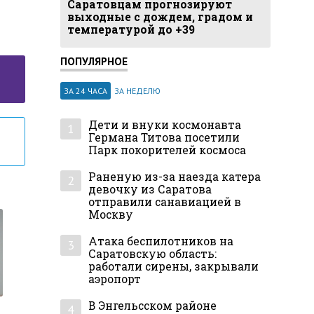
Саратовцам прогнозируют
выходные с дождем, градом и
температурой до +39
ПОПУЛЯРНОЕ
ЗА 24 ЧАСА
ЗА НЕДЕЛЮ
Дети и внуки космонавта
1
Германа Титова посетили
Парк покорителей космоса
Раненую из-за наезда катера
2
девочку из Саратова
отправили санавиацией в
Москву
Атака беспилотников на
3
Саратовскую область:
работали сирены, закрывали
аэропорт
В Энгельсском районе
4