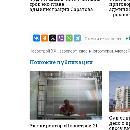
срок экс-главе
приговор
администрации Саратова
админис
Прокопе
+
Оцените новость
Новострой XXI
,
аэропорт
,
снос
,
многоэтажки
,
Алексей
Похожие публикации
Суд отп
дело о 
Экс-директор «Новострой 21
сносу в