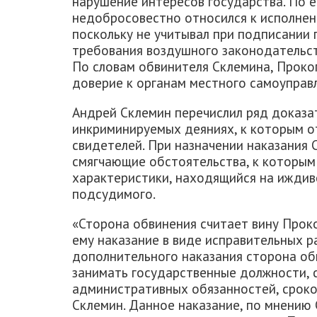
нарушение интересов государства. По 
недобросовестно относился к исполнен
поскольку не учитывал при подписании
требования воздушного законодательст
По словам обвинителя Склемина, Проко
доверие к органам местного самоуправл
Андрей Склемин перечислил ряд доказа
инкриминируемых деяниях, к которым о
свидетелей. При назначении наказания 
смягчающие обстоятельства, к которым
характеристики, находящийся на иждив
подсудимого.
«Сторона обвинения считает вину Прок
ему наказание в виде исправительных ра
дополнительного наказания сторона об
занимать государственные должности, 
административных обязанностей, сроком
Склемин. Данное наказание, по мнению