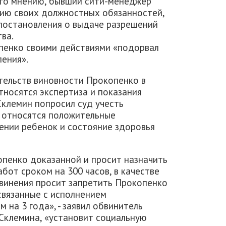
его мнению, бывший сити-менеджер
ию своих должностных обязанностей,
 постановления о выдаче разрешений
ва.
пенко своими действиями «подорвал
ения».
тельств виновности Прокопенко в
тносятся экспертиза и показания
Склемин попросил суд учесть
 относятся положительные
ении ребенок и состояние здоровья
опенко доказанной и просит назначить
бот сроком на 300 часов, в качестве
винения просит запретить Прокопенко
связанные с исполнением
 на 3 года», - заявил обвинитель
 Склемина, «установит социальную