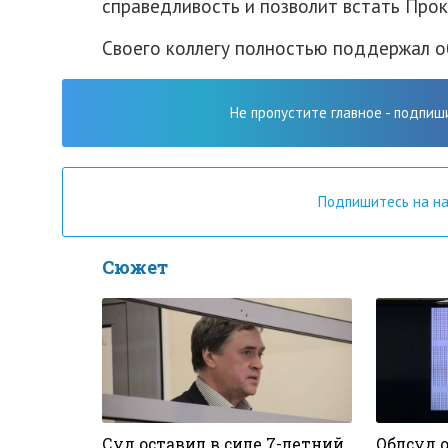
справедливость и позволит встать Прок
Своего коллегу полностью поддержал о
Не пропустите главное - подпиш
Подпишитесь на н
Сюжет
Суд оставил в силе 7-летний
Облсуд о