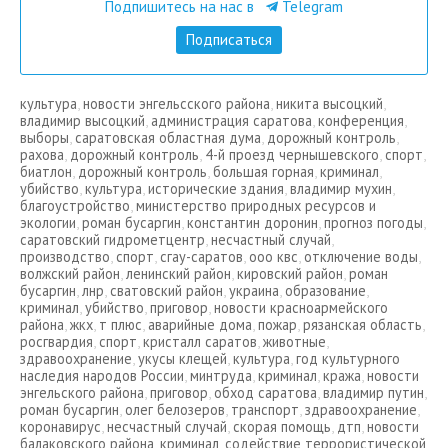
Подпишитесь на нас в
Telegram
Подписаться
культура
,
новости энгельсского района
,
никита высоцкий
,
владимир высоцкий
,
администрация саратова
,
конференция
,
выборы
,
саратовская областная дума
,
дорожный контроль
,
рахова
,
дорожный контроль
,
4-й проезд чернышевского
,
спорт
,
биатлон
,
дорожный контроль
,
большая горная
,
криминал
,
убийство
,
культура
,
исторические здания
,
владимир мухин
,
благоустройство
,
министерство природных ресурсов и
экологии
,
роман бусаргин
,
константин доронин
,
прогноз погоды
,
саратовский гидрометцентр
,
несчастный случай
,
производство
,
спорт
,
сгау-саратов
,
ооо квс
,
отключение воды
,
волжский район
,
ленинский район
,
кировский район
,
роман
бусаргин
,
лнр
,
сватовский район
,
украина
,
образование
,
криминал
,
убийство
,
приговор
,
новости красноармейского
района
,
жкх
,
т плюс
,
аварийные дома
,
пожар
,
рязанская область
,
росгвардия
,
спорт
,
кристалл саратов
,
животные
,
здравоохранение
,
укусы клещей
,
культура
,
год культурного
наследия народов России
,
минтруда
,
криминал
,
кража
,
новости
энгельского района
,
приговор
,
обход саратова
,
владимир путин
,
роман бусаргин
,
олег белозеров
,
транспорт
,
здравоохранение
,
коронавирус
,
несчастный случай
,
скорая помощь
,
дтп
,
новости
балаковского района
,
криминал
,
содействие террористической