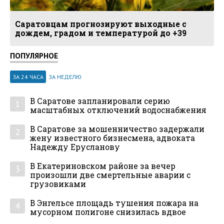
Саратовцам прогнозируют выходные с
дождем, градом и температурой до +39
ПОПУЛЯРНОЕ
ЗА 24 ЧАСА
ЗА НЕДЕЛЮ
В Саратове запланировали серию
1
масштабных отключений водоснабжения
В Саратове за мошенничество задержали
2
жену известного бизнесмена, адвоката
Надежду Ерусланову
В Екатериновском районе за вечер
3
произошли две смертельные аварии с
грузовиками
В Энгельсе площадь тушения пожара на
4
мусорном полигоне снизилась вдвое