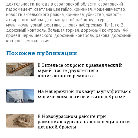
деятельности
,
погода в саратовской области
,
саратовский
гидромецент
,
светлана цветайло
,
криминал
,
мошенничество
,
новости энгельсского района
,
криминал
,
убийство
,
новости
аткарского района
,
дтп
,
заводской район
,
культура
,
мультикультурный фестиваль
,
новая набережная
,
Тег1
,
тег2
,
дорожный контроль
,
большая горная
,
дорожный контроль
,
4-й
проезд чернышевского
,
дорожный контроль
,
рахова
,
дорожный
контроль
,
московская
Похожие публикации
В Энгельсе откроют краеведческий
музей после двухлетнего
капитального ремонта
На Набережной покажут мультфильм о
магическом огниве и кино о Крыме
В Новобурасском районе при
раскопках кургана нашли вещи эпохи
поздней бронзы