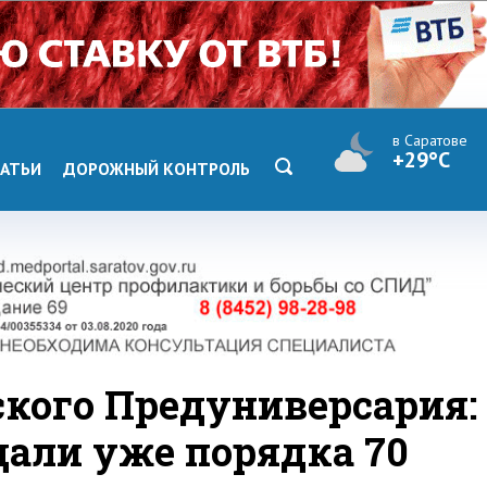
в Саратове
+29°C
АТЬИ
ДОРОЖНЫЙ КОНТРОЛЬ
ского Предуниверсария:
дали уже порядка 70