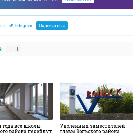
ас в
Telegram
Подписаться
8
а года все школы
Уволенных заместителей
ого района перейдут
главы Вольского района