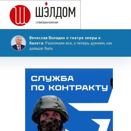
Вячеслав Володин о театре оперы и
балета:
Разломали все, а теперь думаем, как
дальше быть