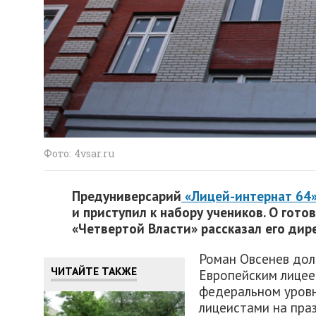
Фото: 4vsar.ru
Предуниверсарий
«Лицей-интернат 64
и приступил к набору учеников. О гот
«Четвертой Власти» рассказал его дир
Роман Овсенев дол
ЧИТАЙТЕ ТАКЖЕ
Европейским лицее
федеральном уровн
лицеистами на пра