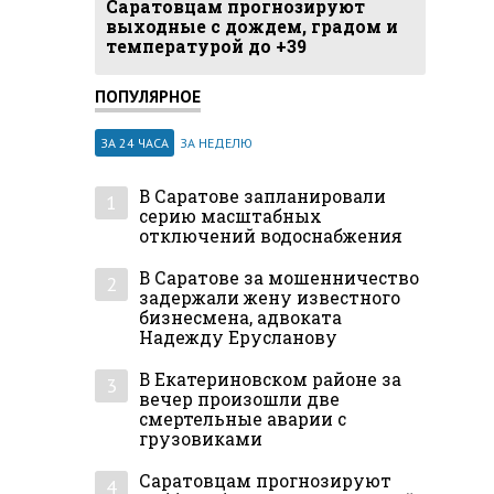
Саратовцам прогнозируют
выходные с дождем, градом и
температурой до +39
ПОПУЛЯРНОЕ
ЗА 24 ЧАСА
ЗА НЕДЕЛЮ
В Саратове запланировали
1
серию масштабных
отключений водоснабжения
В Саратове за мошенничество
2
задержали жену известного
бизнесмена, адвоката
Надежду Ерусланову
В Екатериновском районе за
3
вечер произошли две
смертельные аварии с
грузовиками
Саратовцам прогнозируют
4