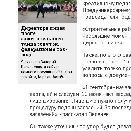
креативному педаг
Предуниверсарием,
председателя Гос
«Строительные раб
Директора лицея
после
небольшие моменты
зажигательного
директор лицея.
танца зовут на
федеральные ток-
Также, по его слов
шоу
ровно в срок – с 1 
Я сказал: «Валерий
Васильевич, я сейчас
уладить только пр
немного похулиганю?», а он
вопросы с докумен
такой: «Да ради бога!»
«1 сентября - нача
карта, ей и следуем. 10 июня - акт ввод
лицензирования. Лицензию нужно получи
процедуру подачи заявлений. За послед
заявлений», - рассказал Овсенев.
Он также уточнил, что упор будет дела