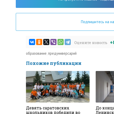
Подпишитесь на н
+
Оцените новость
образование
,
предуниверсарий
Похожие публикации
Девять саратовских
До конц
школьников победили во
Ленинск