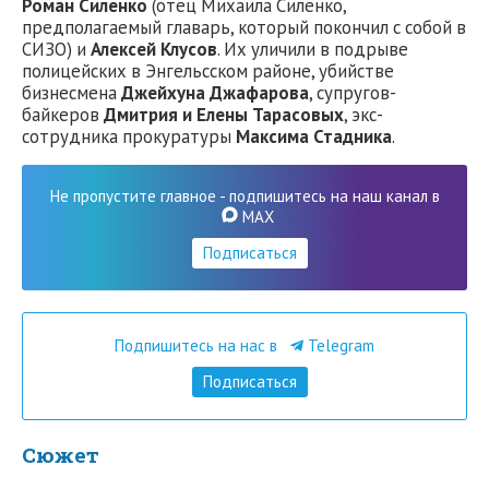
Роман Силенко
(отец Михаила Силенко,
предполагаемый главарь, который покончил с собой в
СИЗО) и
Алексей Клусов
. Их уличили в подрыве
полицейских в Энгельсском районе, убийстве
бизнесмена
Джейхуна Джафарова
, супругов-
байкеров
Дмитрия и Елены Тарасовых
, экс-
сотрудника прокуратуры
Максима Стадника
.
Не пропустите главное - подпишитесь на наш канал в
MAX
Подписаться
Подпишитесь на нас в
Telegram
Подписаться
Сюжет