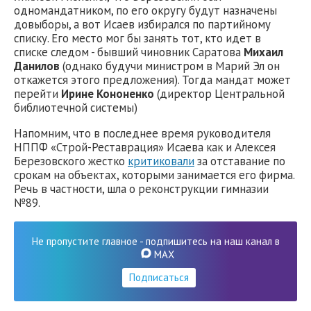
одномандатником, по его округу будут назначены
довыборы, а вот Исаев избирался по партийному
списку. Его место мог бы занять тот, кто идет в
списке следом - бывший чиновник Саратова
Михаил
Данилов
(однако будучи министром в Марий Эл он
откажется этого предложения). Тогда мандат может
перейти
Ирине Кононенко
(директор Центральной
библиотечной системы)
Напомним, что в последнее время руководителя
НППФ «Строй-Реставрация» Исаева как и Алексея
Березовского жестко
критиковали
за отставание по
срокам на объектах, которыми занимается его фирма.
Речь в частности, шла о реконструкции гимназии
№89.
Не пропустите главное - подпишитесь на наш канал в
MAX
Подписаться