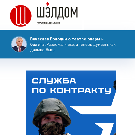
Вячеслав Володин о театре оперы и
балета:
Разломали все, а теперь думаем, как
дальше быть