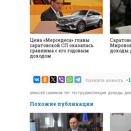
Цена «Мерседеса» главы
Саратов
саратовской СП оказалась
Миронов
сравнима с его годовым
доходы д
доходом
-
Оцените новость
алексей санников
,
гит
,
гострудинспекция
,
доходы
,
дек
Похожие публикации