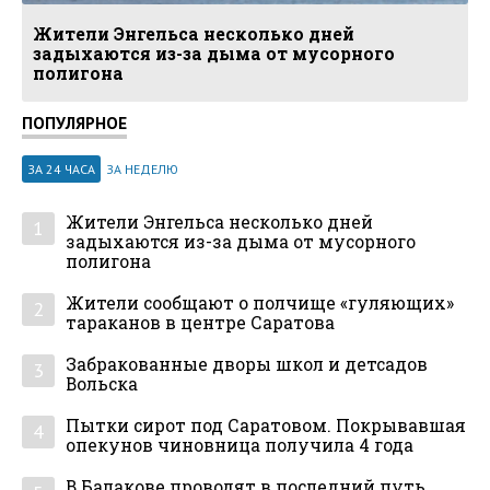
Жители Энгельса несколько дней
задыхаются из-за дыма от мусорного
полигона
ПОПУЛЯРНОЕ
ЗА 24 ЧАСА
ЗА НЕДЕЛЮ
Жители Энгельса несколько дней
1
задыхаются из-за дыма от мусорного
полигона
Жители сообщают о полчище «гуляющих»
2
тараканов в центре Саратова
Забракованные дворы школ и детсадов
3
Вольска
Пытки сирот под Саратовом. Покрывавшая
4
опекунов чиновница получила 4 года
В Балакове проводят в последний путь