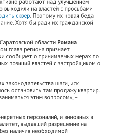
активно работают над улучшением
о выходили на властей с просьбами
одить сквер
. Поэтому их новая беда
мание. Хотя бы ради их гражданской
а Саратовской области
Романа
ром глава региона признает
ки сообщает о принимаемых мерах по
ных позиций властей с застройщиком о
х законодательства шаги, иск
лось остановить там продажу квартир.
заниматься этим вопросом», –
онкретных персоналий, и виновных в
палитет, выдавший разрешение на
 без наличия необходимой