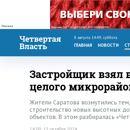
Реклама
8 августа 14:49, суббота
ГЛАВНАЯ
НОВОСТИ
СТ
Застройщик взял 
целого микрорайо
Жители Саратова возмутились тем,
строительство новых высотных до
объектов. В этом разбиралась «Чет
14:00, 15 октября 2024