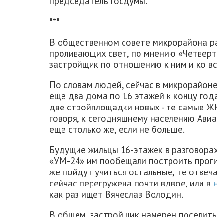
председатель Госдумы.
***
В общественном совете микрорайона ра
проливающих свет, по мнению «Четверто
застройщик по отношению к ним и ко вс
По словам людей, сейчас в микрорайон
еще два дома по 16 этажей к концу год
две стройплощадки новых - те самые Ж
говоря, к сегодняшнему населению Авиа
еще столько же, если не больше.
Будущие жильцы 16-этажек в разговорах
«УМ-24» им пообещали построить прогим
же пойдут учиться остальные, те отвеча
сейчас перегружена почти вдвое, или в
как раз ищет Вячеслав Володин.
В общем, застройщик намерен поселить