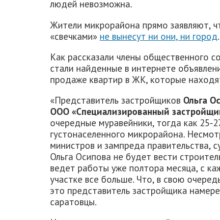
людей невозможна.
Жители микрорайона прямо заявляют, ч
«свечками»
не вынесут ни они, ни город
.
Как рассказали члены общественного с
стали найденные в интернете объявлен
продаже квартир в ЖК, которые находят
«Представитель застройщиков
Ольга О
ООО «Специализированный застройщи
очередные муравейники, тогда как 25-
густонаселенного микрорайона. Несмот
министров и зампреда правительства, с
Ольга Осипова не будет вести строител
ведет работы уже полтора месяца, с к
участке все больше. Что, в свою очеред
это представитель застройщика намере
саратовцы.