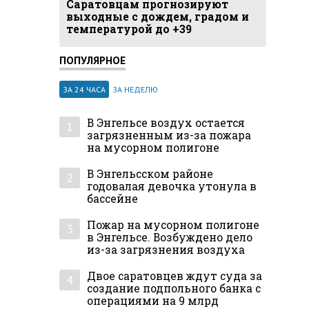
Саратовцам прогнозируют
выходные с дождем, градом и
температурой до +39
ПОПУЛЯРНОЕ
ЗА 24 ЧАСА
ЗА НЕДЕЛЮ
В Энгельсе воздух остается
1
загрязненным из-за пожара
на мусорном полигоне
В Энгельсском районе
2
годовалая девочка утонула в
бассейне
Пожар на мусорном полигоне
3
в Энгельсе. Возбуждено дело
из-за загрязнения воздуха
Двое саратовцев ждут суда за
4
создание подпольного банка с
операциями на 9 млрд