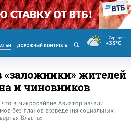
в Саратове
+33°C
АТЬИ
ДОРОЖНЫЙ КОНТРОЛЬ
в «заложники» жителей
на и чиновников
 что в микрорайоне Авиатор начали
мов без планов возведения социальных
вертая Власть»