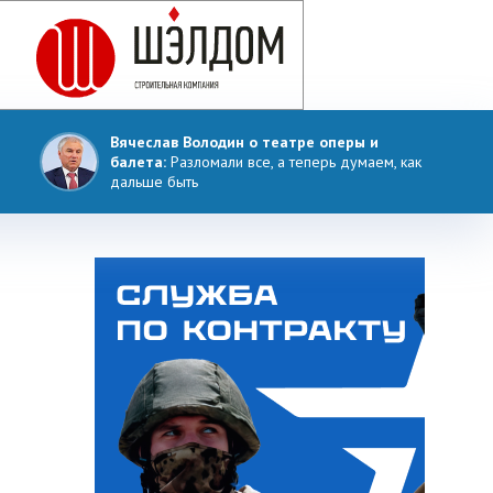
Вячеслав Володин о театре оперы и
балета:
Разломали все, а теперь думаем, как
дальше быть