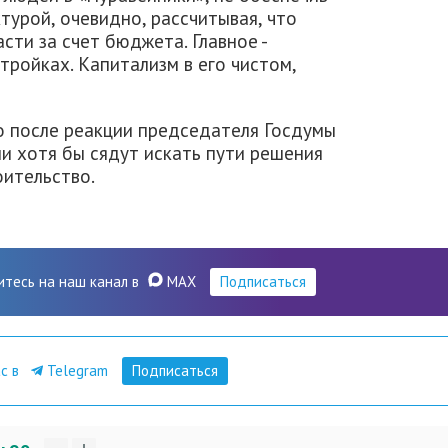
урой, очевидно, рассчитывая, что
ти за счет бюджета. Главное -
тройках. Капитализм в его чистом,
о после реакции председателя Госдумы
ли хотя бы сядут искать пути решения
оительство.
итесь на наш канал в
MAX
Подписаться
ас в
Telegram
Подписаться