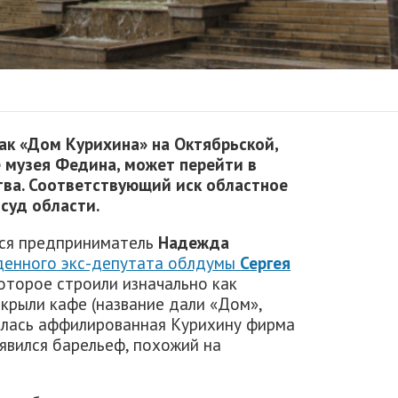
как «Дом Курихина» на Октябрьской,
е музея Федина, может перейти в
тва. Соответствующий иск областное
суд области.
тся предприниматель
Надежда
денного экс-депутата облдумы
Сергея
которое строили изначально как
крыли кафе (название дали «Дом»,
алась аффилированная Курихину фирма
оявился барельеф, похожий на