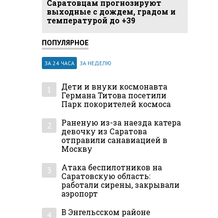
Саратовцам прогнозируют
выходные с дождем, градом и
температурой до +39
ПОПУЛЯРНОЕ
ЗА 24 ЧАСА
ЗА НЕДЕЛЮ
Дети и внуки космонавта
1
Германа Титова посетили
Парк покорителей космоса
Раненую из-за наезда катера
2
девочку из Саратова
отправили санавиацией в
Москву
Атака беспилотников на
3
Саратовскую область:
работали сирены, закрывали
аэропорт
В Энгельсском районе
4