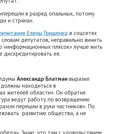
епутат.
«перешли в разряд опальных, потому
ди и страна».
ричитания Елены Грищенко
в соцсетях
 словам депутатов, неправильно винить
то «информационных плясок» лучше жить
е дискредитировать ее.
блдумы
Александр Блатман
выразил
 должны находиться в
ах жителей области». Он обратил
атура ведут работу по возвращению
разом перешли в руки частников». По
твовать развитию общества, а не
Победа». Знаю, что там с удовольствием