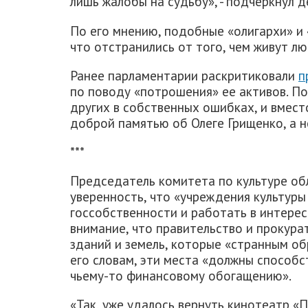
лишь жалобы на судьбу», - подчеркнул д
По его мнению, подобные «олигархи» и 
что отстранились от того, чем живут лю
Ранее парламентарии раскритиковали
п
по поводу «потрошения» ее активов. По
других в собственных ошибках, и вмес
доброй памятью об Олеге Грищенко, а н
***
Председатель комитета по культуре о
уверенность, что «учреждения культуры
госсобственности и работать в интерес
внимание, что правительство и прокур
зданий и земель, которые «странным об
его словам, эти места «должны способс
чьему-то финансовому обогащению».
«Так, уже удалось вернуть кинотеатр «