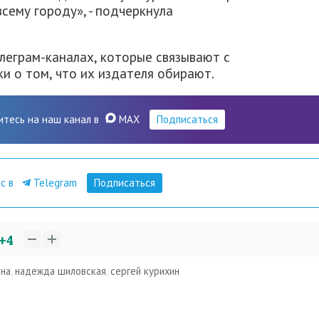
сему городу», - подчеркнула
елеграм-каналах, которые связывают с
ки о том, что их издателя обирают.
итесь на наш канал в
MAX
Подписаться
ас в
Telegram
Подписаться
+4
на
,
надежда шиловская
,
сергей курихин