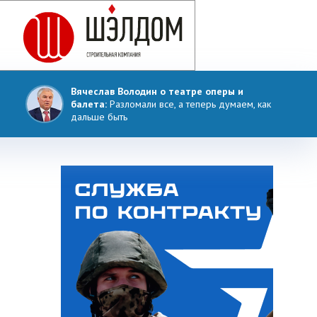
Вячеслав Володин о театре оперы и
балета:
Разломали все, а теперь думаем, как
дальше быть