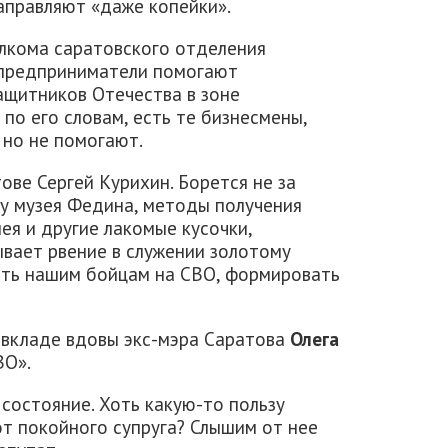
направляют «даже копейки».
лкома саратовского отделения
е предприниматели помогают
ащитников Отечества в зоне
по его словам, есть те бизнесмены,
 но не помогают.
ове Сергей Курихин. Борется не за
 у музея Федина, методы получения
ея и другие лакомые кусочки,
ывает рвение в служении золотому
гать нашим бойцам на СВО, формировать
о вкладе вдовы экс-мэра Саратова
Олега
ВО».
 состояние. Хоть какую-то пользу
от покойного супруга? Слышим от нее