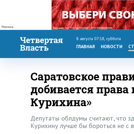
Реклама
8 августа 07:18, суббота
ГЛАВНАЯ
НОВОСТИ
СТ
Саратовское прави
добивается права
Курихина»
Депутаты облдумы считают, что зд
Курихину лучше бы бороться не с 