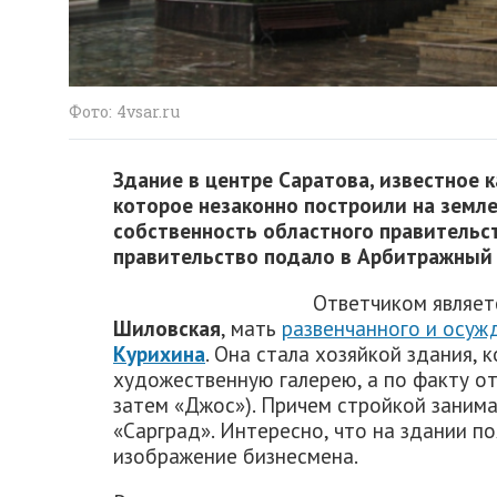
Фото: 4vsar.ru
Здание в центре Саратова, известное 
которое незаконно построили на земл
собственность областного правительс
правительство подало в Арбитражный 
Ответчиком являе
Шиловская
, мать
развенчанного и осуж
Курихина
. Она стала хозяйкой здания, 
художественную галерею, а по факту от
затем «Джос»). Причем стройкой заним
«Сарград». Интересно, что на здании п
изображение бизнесмена.