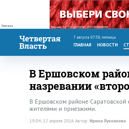
Реклама
7 августа 07:50, пятница
ГЛАВНАЯ
НОВОСТИ
СТ
В Ершовском район
назревании «второ
В Ершовском районе Саратовской 
жителями и приезжими.
19:04, 12 апреля 2016 Автор:
Ирина Лукоянова