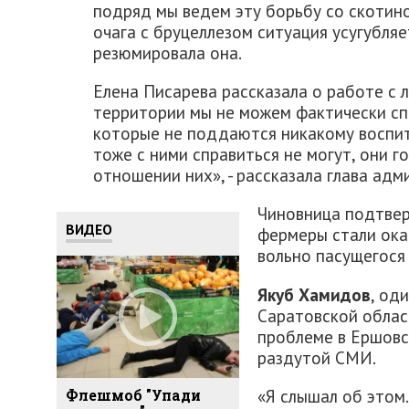
подряд мы ведем эту борьбу со скотино
очага с бруцеллезом ситуация усугубляе
резюмировала она.
Елена Писарева рассказала о работе с 
территории мы не можем фактически сп
которые не поддаются никакому воспит
тоже с ними справиться не могут, они г
отношении них», - рассказала глава ад
Чиновница подтвер
ВИДЕО
фермеры стали ока
вольно пасущегося 
Якуб Хамидов
, од
Саратовской област
проблеме в Ершовс
раздутой СМИ.
«Я слышал об этом.
Флешмоб "Упади