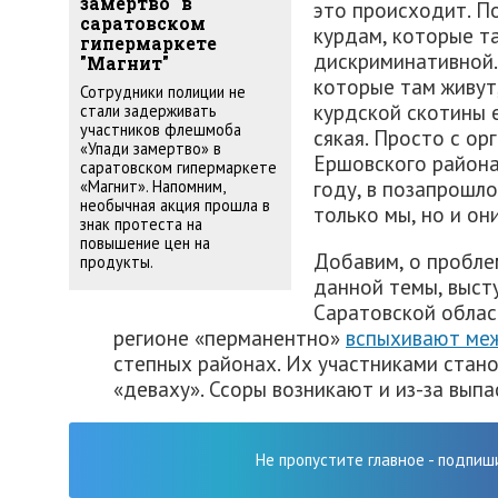
замертво" в
это происходит. По
саратовском
курдам, которые та
гипермаркете
дискриминативной..
"Магнит"
которые там живут
Сотрудники полиции не
курдской скотины ес
стали задерживать
участников флешмоба
сякая. Просто с о
«Упади замертво» в
Ершовского района
саратовском гипермаркете
году, в позапрошл
«Магнит». Напомним,
необычная акция прошла в
только мы, но и они
знак протеста на
повышение цен на
Добавим, о пробле
продукты.
данной темы, выст
Саратовской област
регионе «перманентно»
вспыхивают ме
степных районах. Их участниками стано
«деваху». Ссоры возникают и из-за выпа
Не пропустите главное - подпиш