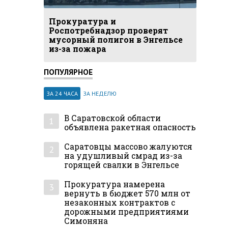
Прокуратура и
Роспотребнадзор проверят
мусорный полигон в Энгельсе
из-за пожара
ПОПУЛЯРНОЕ
ЗА 24 ЧАСА
ЗА НЕДЕЛЮ
В Саратовской области
1
объявлена ракетная опасность
Саратовцы массово жалуются
2
на удушливый смрад из-за
горящей свалки в Энгельсе
Прокуратура намерена
3
вернуть в бюджет 570 млн от
незаконных контрактов с
дорожными предприятиями
Симоняна