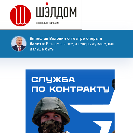
Вячеслав Володин о театре оперы и
балета:
Разломали все, а теперь думаем, как
дальше быть