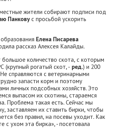
м местные жители собирают подписи под
аю Панкову
с просьбой ускорить
 образования
Елена Писарева
рдила рассказ Алексея Калайды.
т большое количество скота, с которым
С (крупный рогатый скот, -
ред.
) и 200
). Не справляются с ветеринарными
трудно запасти корм и поэтому
ами личных подсобных хозяйств. Это
емся выпасом их скотины, стараемся
а. Проблема такая есть. Сейчас мы
у, заставляем их ставить бирки, чтобы
ется без правил, на посевы уходит. Как
е с ухом эта бирка», - посетовала