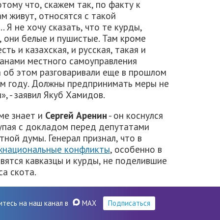
тому что, скажем так, по факту к
м живут, относятся с такой
. Я не хочу сказать, что те курды,
, они белые и пушистые. Там кроме
ть и казахская, и русская, такая и
рганами местного самоуправления
 об этом разговаривали еще в прошлом
ом году. Должны предпринимать меры не
», - заявил Якуб Хамидов.
ме знает и
Сергей Аренин
- он коснулся
упая с докладом перед депутатами
ной думы. Генерал признал, что в
жнациональные конфликты
, особенно в
вятся кавказцы и курды, не поделившие
са скота.
итесь на наш канал в
MAX
Подписаться