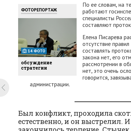
По ее словам, на 
ФОТОРЕПОРТАЖ
работают госинспе
специалисты Россе
составляют проток
Елена Писарева ра
отсутствие правил
составлять проток
14 ФОТО
закона нет, его от
обсуждение
рассмотрении в обл
стратегии
нет, это очень осл
говорится, завязыва
администрации.
Был конфликт, проходила скоти
естественно, и он выстрелил. И 
закончилось терпение. Стычек,