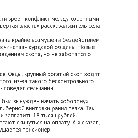
сти зреет конфликт между коренными
вертая власть» рассказал житель села
ьчане крайне возмущены бездействием
бесчинства» курдской общины. Новые
ведением скота, но не заботятся о
се. Овцы, крупный рогатый скот ходят
того, из-за такого бесконтрольного
- поведал сельчанин.
н был вынужден начать «оборону»
либерной винтовки ранил телка. Так
ли заплатить 18 тысяч рублей.
ают скинуться на оплату. А я сказал,
мущается пенсионер.