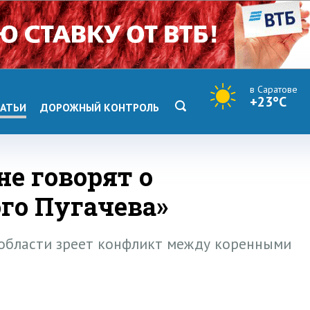
в Саратове
+23°C
АТЬИ
ДОРОЖНЫЙ КОНТРОЛЬ
е говорят о
го Пугачева»
области зреет конфликт между коренными