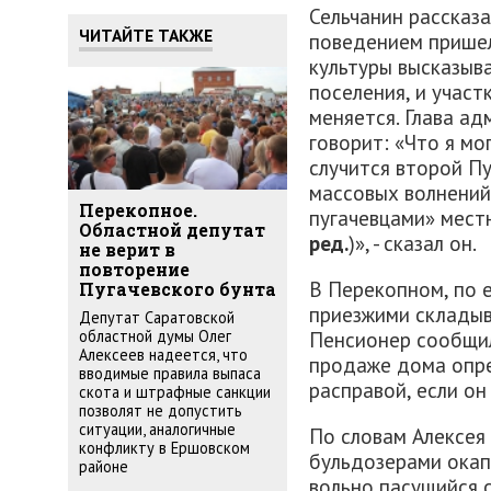
Сельчанин рассказ
ЧИТАЙТЕ ТАКЖЕ
поведением пришел
культуры высказыва
поселения, и участ
меняется. Глава ад
говорит: «Что я мо
случится второй Пу
массовых волнений
Перекопное.
пугачевцами» мест
Областной депутат
ред.
)», - сказал он.
не верит в
повторение
В Перекопном, по 
Пугачевского бунта
приезжими склады
Депутат Саратовской
Пенсионер сообщил
областной думы Олег
Алексеев надеется, что
продаже дома опр
вводимые правила выпаса
расправой, если он
скота и штрафные санкции
позволят не допустить
ситуации, аналогичные
По словам Алексея
конфликту в Ершовском
бульдозерами окап
районе
вольно пасущийся с