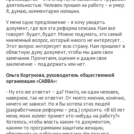
деятельностью. Человек пришел на работу – и умер.
Я, думаю, комментарии излишни.
У меня одно предложение – я хочу увидеть
документ, где вся эта реформа описана. Нам все
говорят: будет, будет. Можно подумать, это самый
никчемный вопрос, который никого не интересует…
Этот вопрос интересует всю страну. Нам пришлют в
областную думу документ, чтобы мы дали свои
замечания. Прочитаем, оценим и дадим свое
заключение – поддержать или нет.
Ольга Коргунова
,
руководитель общественной
организации «САВВА»:
- Ну кто же ответит – да? Никто, ни один человек,
наверное, так не ответит. От моего мнения, конечно,
ничего не зависит. Но я бы хотела этих людей
(разработчиков реформы – ред.) спросить: «В 60 лет
меня, моих коллег примет кто-нибудь на работу?»
Хотелось, чтобы власть каким-то документом,
какими-то программами защитила женщин,
обеспечила их рабочими местами. Не возьмут