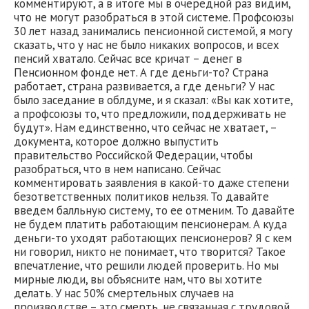
комментируют, а в итоге мы в очередной раз видим,
что не могут разобраться в этой системе. Профсоюзы
30 лет назад занимались пенсионной системой, я могу
сказать, что у нас не было никаких вопросов, и всех
пенсий хватало. Сейчас все кричат – денег в
Пенсионном фонде нет. А где деньги-то? Страна
работает, страна развивается, а где деньги? У нас
было заседание в облдуме, и я сказал: «Вы как хотите,
а профсоюзы то, что предложили, поддерживать не
будут». Нам единственно, что сейчас не хватает, –
документа, которое должно выпустить
правительство Российской Федерации, чтобы
разобраться, что в нем написано. Сейчас
комментировать заявления в какой-то даже степени
безответственных политиков нельзя. То давайте
введем балльную систему, то ее отменим. То давайте
не будем платить работающим пенсионерам. А куда
деньги-то уходят работающих пенсионеров? Я с кем
ни говорил, никто не понимает, что творится? Такое
впечатление, что решили людей проверить. Но мы
мирные люди, вы объясните нам, что вы хотите
делать. У нас 50% смертельных случаев на
производстве – это смерть, не связанная с трудовой