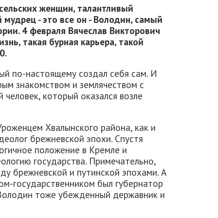
 сельских женщин, талантливый
мудрец - это все он - Володин, самый
рии. 4 февраля Вячеслав Викторович
знь, такая бурная карьера, такой
0.
рый по-настоящему создал себя сам. И
рым знакомством и землячеством с
й человек, который оказался возле
Уроженцем Хвалынского района, как и
идеолог брежневской эпохи. Спустя
логичное положение в Кремле и
еологию государства. Примечательно,
ду брежневской и путинской эпохами. А
ом-государственником был губернатор
 Володин тоже убежденный державник и