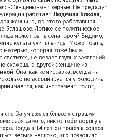
ал: «Женщины - они верные. Не предадут
 Федерации работает
Людмила Бокова
,
дая женщина, до этого работавшая
де Балашове. Логике ее политическое
ьница может быть сенатором? Видимо,
ение культа учительницы. Может быть,
го матерью, которая тоже была
 светится, не делает глупых заявлений,
 не скажешь о другой женщине из
линой
. Она, как комиссарка, всегда на
нисколько не ассоциируется у Володина
ринимается, как инструмент, голос,
и сяк. За ум взялся ближе к страшим
оме себя самого, никто тебе дорогу в
тери. Тогда в 14 лет он пошел в совхоз
иться весьма неплохо, что позволило