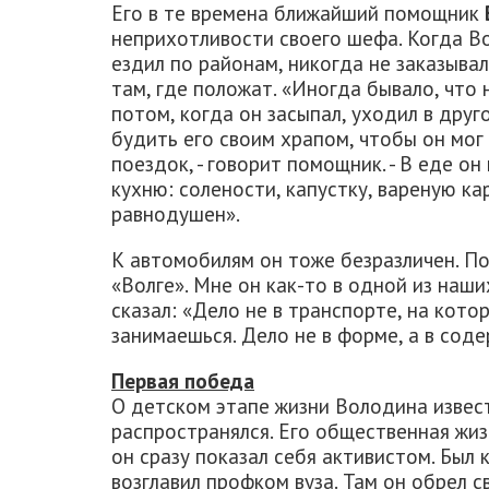
Его в те времена ближайший помощник
неприхотливости своего шефа. Когда В
ездил по районам, никогда не заказыва
там, где положат. «Иногда бывало, что 
потом, когда он засыпал, уходил в дру
будить его своим храпом, чтобы он мог
поездок, - говорит помощник. - В еде о
кухню: солености, капустку, вареную к
равнодушен».
К автомобилям он тоже безразличен. П
«Волге». Мне он как-то в одной из наш
сказал: «Дело не в транспорте, на котор
занимаешься. Дело не в форме, а в соде
Первая победа
О детском этапе жизни Володина извест
распространялся. Его общественная жиз
он сразу показал себя активистом. Был
возглавил профком вуза. Там он обрел с