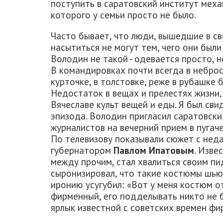
поступить в саратовский институт меха
которого у семьи просто не было.
Часто бывает, что люди, вышедшие в св
насытиться не могут тем, чего они были
Володин не такой - одевается просто, н
В командировках почти всегда в небро
курточке, в толстовке, реже в рубашке б
Недостаток в вещах и прелестях жизни, 
Вячеславе культ вещей и еды. Я был св
эпизода. Володин пригласил саратовск
журналистов на вечерний прием в пугач
По телевизову показывали сюжет с нед
губернатором
Павлом Ипатовым
. Изве
между прочим, стал хвалиться своим пи
сыронизировал, что такие костюмы шью
иронию усугубил: «Вот у меня костюм от
фирменный, его подделывать никто не б
ярлык известной с советских времен фи