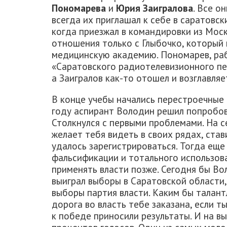
Пономарева
и
Юрия Заигралова
. Все о
всегда их приглашал к себе в саратовск
когда приезжал в командировки из Мос
отношения только с Глыбочко, который 
медицинскую академию. Пономарев, ра
«Саратовского радиотелевизионного пер
а Заигралов как-то отошел и возглавл
В конце учебы начались перестроечные 
году аспирант Володин решил попробова
Столкнулся с первыми проблемами. На се
желает тебя видеть в своих рядах, став
удалось зарегистрироваться. Тогда ещ
фальсификации и тотального использов
применять власти позже. Сегодня бы Во
выиграл выборы в Саратовской области, 
выборы партия власти. Каким бы талант
дорога во власть тебе заказана, если ты
к победе приносили результаты. И на в