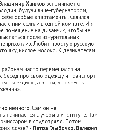
Владимир Ханжов
вспоминает о
олодин, будучи вице-губернатором,
л себе особые апартаменты. Селился
нас с ним селили в одной комнате. И я
гое помещение на диванчик, чтобы не
 выспаться после изнурительных
н неприхотлив. Любит простую русскую
артошку, кислое молоко. К деликатесам
о районам часто перемещался на
их бесед про свою одежду и транспорт
ом ты ездишь, а в том, что чем ты
ржании».
но немного. Сам он не
нь начинается с учебы в институте. Там
 комиссаром в студотряде. Потом
воих друзей -
Петра Глыбочко, Валерия