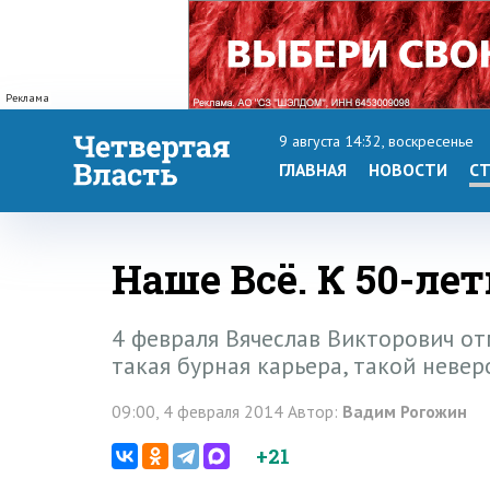
Реклама
9 августа 14:32, воскресенье
ГЛАВНАЯ
НОВОСТИ
СТ
Наше Всё. К 50-ле
4 февраля Вячеслав Викторович от
такая бурная карьера, такой невер
09:00, 4 февраля 2014 Автор:
Вадим Рогожин
+21