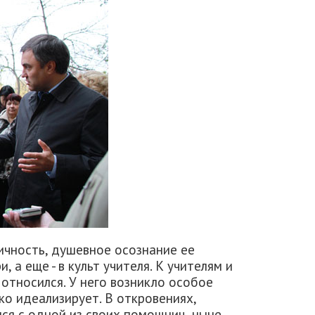
личность, душевное осознание ее
, а еще - в культ учителя. К учителям и
относился. У него возникло особое
ко идеализирует. В откровениях,
ся с одной из своих помощниц, ныне