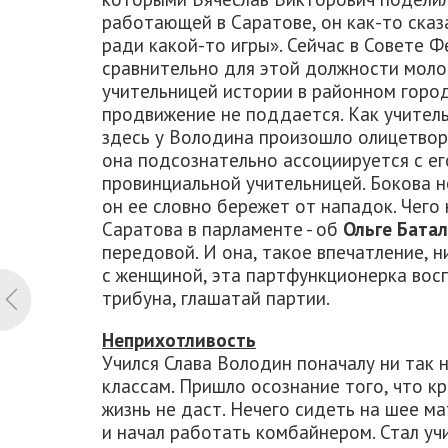
работающей в Саратове, он как-то сказ
ради какой-то игры». Сейчас в Совете
сравнительно для этой должности моло
учительницей истории в районном горо
продвижение не поддается. Как учител
здесь у Володина произошло олицетвор
она подсознательно ассоциируется с е
провинциальной учительницей. Бокова не
он ее словно бережет от нападок. Чего
Саратова в парламенте - об
Ольге Бата
передовой. И она, такое впечатление, 
с женщиной, эта партфункционерка восп
трибуна, глашатай партии.
Неприхотливость
Учился Слава Володин поначалу ни так н
классам. Пришло осознание того, что кр
жизнь не даст. Нечего сидеть на шее ма
и начал работать комбайнером. Стал уч