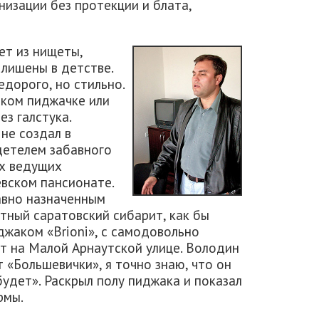
низации без протекции и блата,
ет из нищеты,
 лишены в детстве.
едорого, но стильно.
ском пиджачке или
ез галстука.
не создал в
идетелем забавного
их ведущих
евском пансионате.
авно назначенным
стный саратовский сибарит, как бы
джаком «Brioni», с самодовольно
т на Малой Арнаутской улице. Володин
 «Большевички», я точно знаю, что он
удет». Раскрыл полу пиджака и показал
рмы.