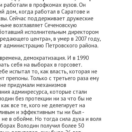
ни работали в профкомах вузов. Он
ий дом, когда работал в Саратове и
квы. Сейчас поддерживает дружеские
ныне возглавляет Сеченовскую
ботавший исполнительным директором
едающего центра», в умер в 2007 году,
яет администрацию Петровского района.
времена, демократизация. И в 1990
ть себя на выборах в горсовет.
бе испытал то, как власть, которая не
ит препоны. Только с третьего раза ему
е не придумали механизмов
ания админресурса, которые стали
лодин без протекции ни за что бы не
как все те, кого не делегирует на
ливым и эффективным ты ни был -
 не в обойме. Но тогда сила духа и воля
ыборах Володин получил более 50