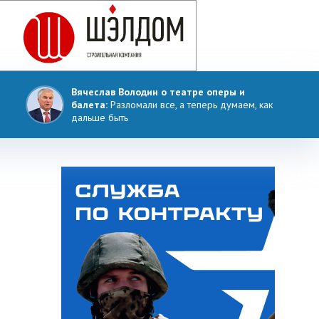
Вячеслав Володин о театре оперы и
балета:
Разломали все, а теперь думаем, как
дальше быть