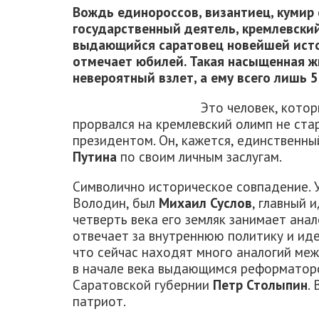
Вождь единороссов, византиец, кумир
государственный деятель, кремлевский 
выдающийся саратовец новейшей исто
отмечает юбилей. Такая насыщенная жи
невероятный взлет, а ему всего лишь 5
Это человек, кото
прорвался на кремлевский олимп не ста
президентом. Он, кажется, единственны
Путина
по своим личным заслугам.
Символично историческое совпадение. 
Володин, был
Михаил Суслов
, главный 
четверть века его земляк занимает ана
отвечает за внутреннюю политику и ид
что сейчас находят много аналогий меж
в начале века выдающимся реформатор
Саратовской губернии
Петр Столыпин
.
патриот.