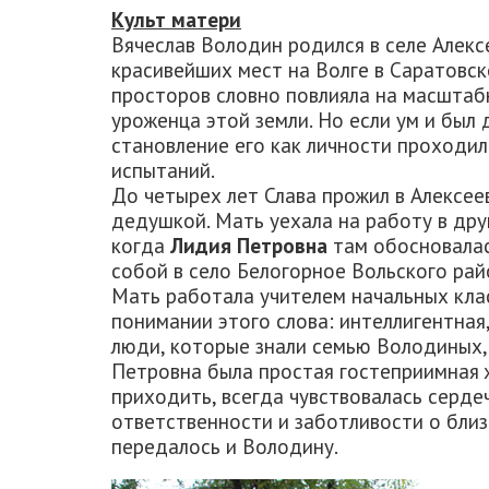
Культ матери
Вячеслав Володин родился в селе Алекс
красивейших мест на Волге в Саратовс
просторов словно повлияла на масштаб
уроженца этой земли. Но если ум и был
становление его как личности проходил
испытаний.
До четырех лет Слава прожил в Алексее
дедушкой. Мать уехала на работу в дру
когда
Лидия Петровна
там обосновалас
собой в село Белогорное Вольского рай
Мать работала учителем начальных клас
понимании этого слова: интеллигентная
люди, которые знали семью Володиных, 
Петровна была простая гостеприимная 
приходить, всегда чувствовалась сердеч
ответственности и заботливости о близ
передалось и Володину.