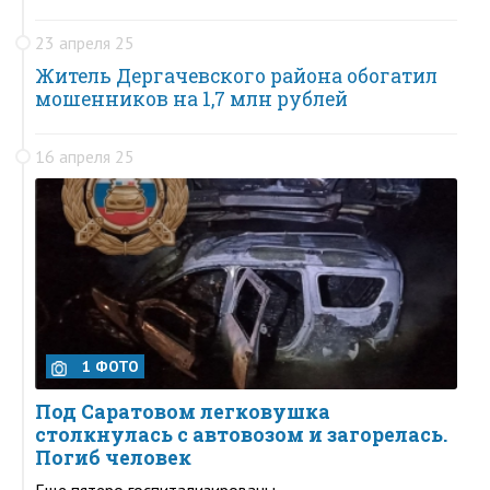
23 апреля 25
Житель Дергачевского района обогатил
мошенников на 1,7 млн рублей
16 апреля 25
1 ФОТО
Под Саратовом легковушка
столкнулась с автовозом и загорелась.
Погиб человек
Еще пятеро госпитализированы