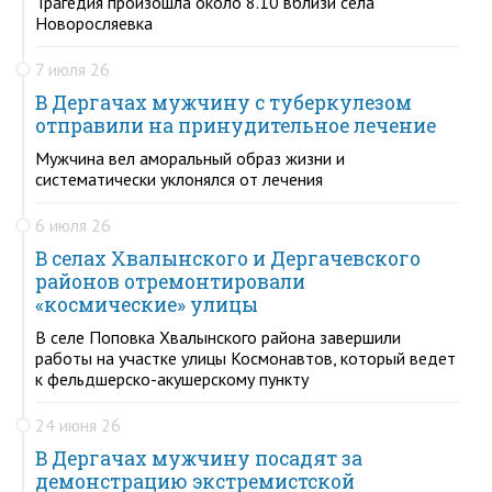
Трагедия произошла около 8.10 вблизи села
Новоросляевка
7 июля 26
В Дергачах мужчину с туберкулезом
отправили на принудительное лечение
Мужчина вел аморальный образ жизни и
систематически уклонялся от лечения
6 июля 26
В селах Хвалынского и Дергачевского
районов отремонтировали
«космические» улицы
В селе Поповка Хвалынского района завершили
работы на участке улицы Космонавтов, который ведет
к фельдшерско-акушерскому пункту
24 июня 26
В Дергачах мужчину посадят за
демонстрацию экстремистской