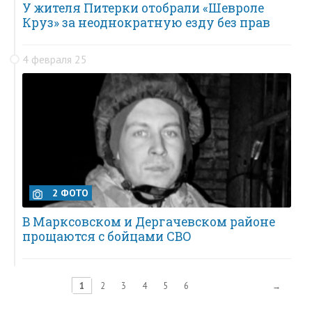
У жителя Питерки отобрали «Шевроле
Круз» за неоднократную езду без прав
4 февраля 25
2 ФОТО
В Марксовском и Дергачевском районе
прощаются с бойцами СВО
1
2
3
4
5
6
→