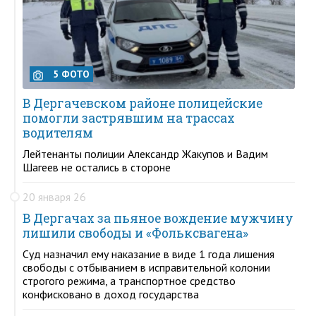
5 ФОТО
В Дергачевском районе полицейские
помогли застрявшим на трассах
водителям
Лейтенанты полиции Александр Жакупов и Вадим
Шагеев не остались в стороне
20 января 26
В Дергачах за пьяное вождение мужчину
лишили свободы и «Фольксвагена»
Суд назначил ему наказание в виде 1 года лишения
свободы с отбыванием в исправительной колонии
строгого режима, а транспортное средство
конфисковано в доход государства