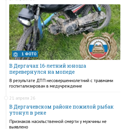
1 ФОТО
В Дергачах 16-летний юноша
перевернулся на мопеде
В результате ДТП несовершеннолетний с травмами
госпитализирован в медучреждение
21 апреля 26
В Дергачевском районе пожилой рыбак
утонул в реке
Признаков насильственной смерти у мужчины не
выявлено