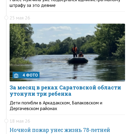
штрафу за это деяние
25 мая 26
4 ФОТО
За месяц в реках Саратовской области
утонули три ребенка
Дети погибли в Аркадакском, Балаковском и
Дергачевском районах
18 мая 26
Ночной пожар унес жизнь 78-летней