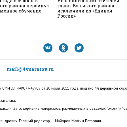
а года все школы
Уволенных заместителей
ого района перейдут
главы Вольского района
сменное обучение
исключили из «Единой
России»
mail@4vsaratov.ru
ации СМИ Эл №ФС77-45905 от 20 июля 2011 года, выдано Федеральной слу
зательна.
акции. За содержание материалов, размещенных в разделах "Блоги" и "Св
сандрович. Главный редактор — Майоров Максим Петрович