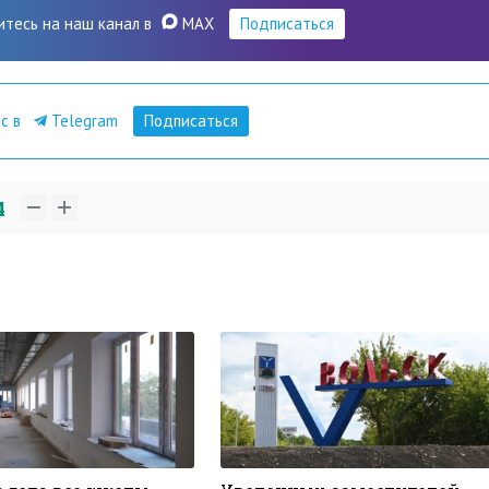
итесь на наш канал в
MAX
Подписаться
ас в
Telegram
Подписаться
4