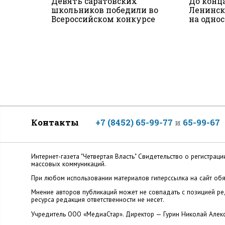
Девять саратовских
До конц
школьников победили во
Ленинск
Всероссийском конкурсе
на одно
Контакты
+7 (8452) 65-99-77
и
65-99-67
Интернет-газета "Четвертая Власть" Cвидетельство о регистр
массовых коммуникаций.
При любом использовании материалов гиперссылка на сайт обя
Мнение авторов публикаций может не совпадать с позицией ред
ресурса редакция ответственности не несет.
Учредитель ООО «МедиаСтар». Директор — Гурин Николай Алек