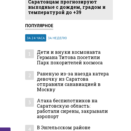
Саратовцам прогнозируют
выходные с дождем, градом и
температурой до +39
ПОПУЛЯРНОЕ
ЗА 24 ЧАСА
ЗА НЕДЕЛЮ
Дети и внуки космонавта
1
Германа Титова посетили
Парк покорителей космоса
Раненую из-за наезда катера
2
девочку из Саратова
отправили санавиацией в
Москву
Атака беспилотников на
3
Саратовскую область:
работали сирены, закрывали
аэропорт
В Энгельсском районе
4