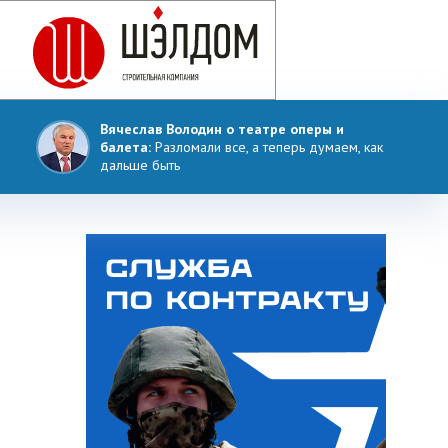
Вячеслав Володин о театре оперы и
балета:
Разломали все, а теперь думаем, как
дальше быть