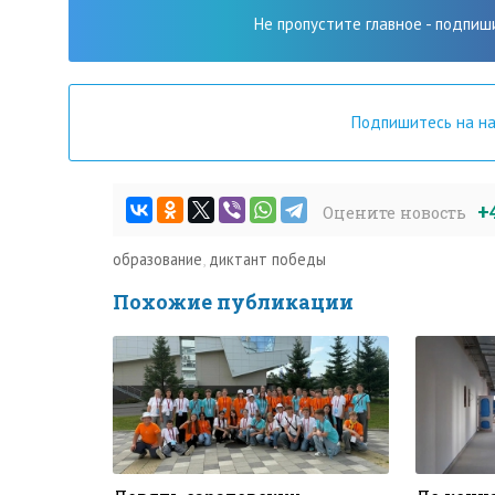
Не пропустите главное - подпиш
Подпишитесь на н
+
Оцените новость
образование
,
диктант победы
Похожие публикации