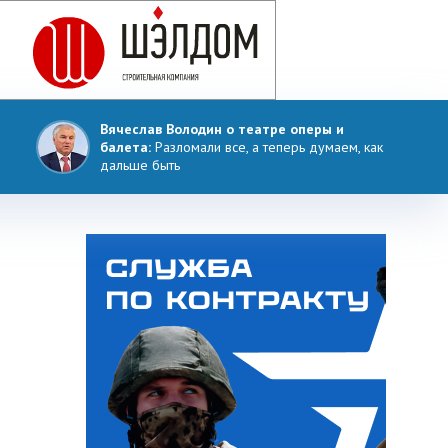
Вячеслав Володин о театре оперы и
балета:
Разломали все, а теперь думаем, как
дальше быть