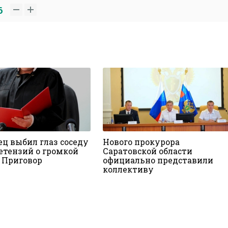
6
ец выбил глаз соседу
Нового прокурора
ретензий о громкой
Саратовской области
 Приговор
официально представили
коллективу