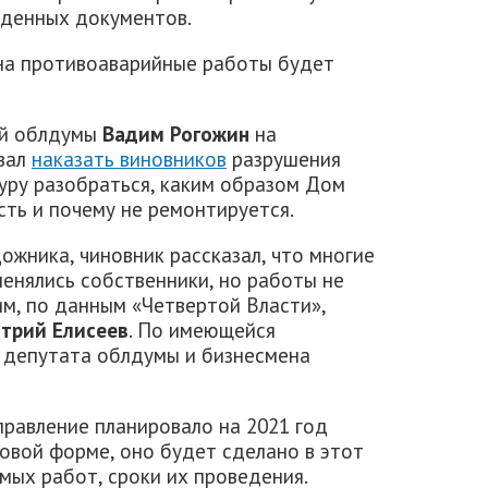
ржденных документов.
 на противоаварийные работы будет
ой облдумы
Вадим Рогожин
на
звал
наказать виновников
разрушения
туру разобраться, каким образом Дом
ть и почему не ремонтируется.
жника, чиновник рассказал, что многие
менялись собственники, но работы не
м, по данным «Четвертой Власти»,
трий Елисеев
. По имеющейся
я депутата облдумы и бизнесмена
правление планировало на 2021 год
овой форме, оно будет сделано в этот
мых работ, сроки их проведения.