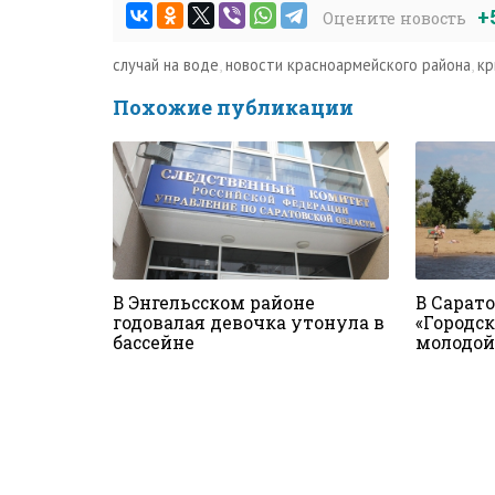
+
Оцените новость
случай на воде
,
новости красноармейского района
,
кр
Похожие публикации
В Энгельсском районе
В Сарат
годовалая девочка утонула в
«Городс
бассейне
молодо