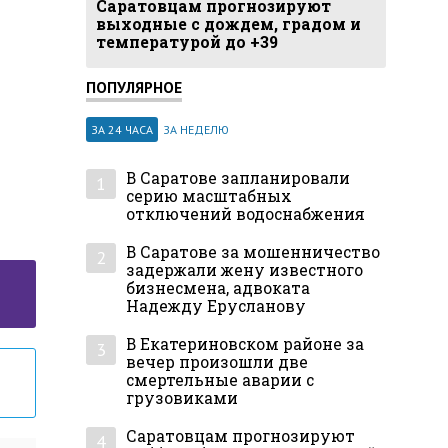
Саратовцам прогнозируют
выходные с дождем, градом и
температурой до +39
ПОПУЛЯРНОЕ
ЗА 24 ЧАСА
ЗА НЕДЕЛЮ
В Саратове запланировали
1
серию масштабных
отключений водоснабжения
В Саратове за мошенничество
2
задержали жену известного
бизнесмена, адвоката
Надежду Ерусланову
В Екатериновском районе за
3
вечер произошли две
смертельные аварии с
грузовиками
Саратовцам прогнозируют
4