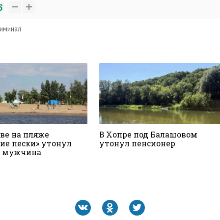
5
иминал
ове на пляже
В Хопре под Балашовом
кие пески» утонул
утонул пенсионер
й мужчина