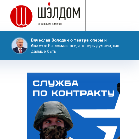
Вячеслав Володин о театре оперы и
балета:
Разломали все, а теперь думаем, как
дальше быть