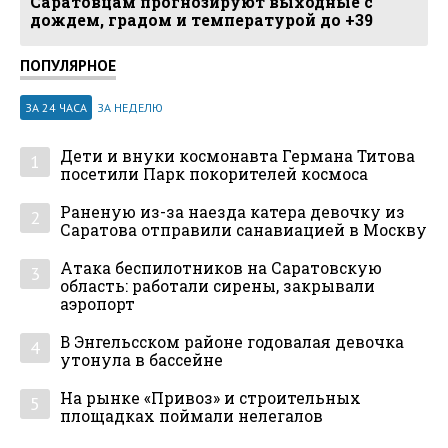
Саратовцам прогнозируют выходные с
дождем, градом и температурой до +39
ПОПУЛЯРНОЕ
ЗА 24 ЧАСА
ЗА НЕДЕЛЮ
Дети и внуки космонавта Германа Титова
1
посетили Парк покорителей космоса
Раненую из-за наезда катера девочку из
2
Саратова отправили санавиацией в Москву
Атака беспилотников на Саратовскую
3
область: работали сирены, закрывали
аэропорт
В Энгельсском районе годовалая девочка
4
утонула в бассейне
На рынке «Привоз» и строительных
5
площадках поймали нелегалов