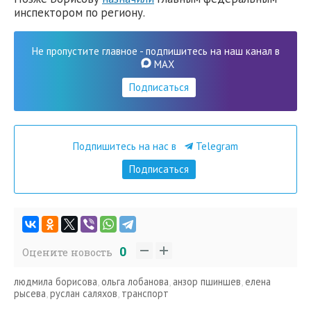
инспектором по региону.
Не пропустите главное - подпишитесь на наш канал в
MAX
Подписаться
Подпишитесь на нас в
Telegram
Подписаться
0
Оцените новость
людмила борисова
,
ольга лобанова
,
анзор пшиншев
,
елена
рысева
,
руслан саляхов
,
транспорт