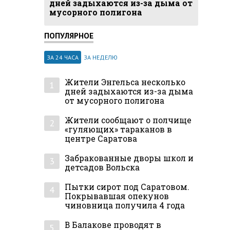
дней задыхаются из-за дыма от
мусорного полигона
ПОПУЛЯРНОЕ
ЗА 24 ЧАСА
ЗА НЕДЕЛЮ
Жители Энгельса несколько
1
дней задыхаются из-за дыма
от мусорного полигона
Жители сообщают о полчище
2
«гуляющих» тараканов в
центре Саратова
Забракованные дворы школ и
3
детсадов Вольска
Пытки сирот под Саратовом.
4
Покрывавшая опекунов
чиновница получила 4 года
В Балакове проводят в
5