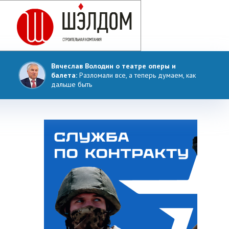
Вячеслав Володин о театре оперы и
балета:
Разломали все, а теперь думаем, как
дальше быть