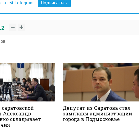
ас в
Telegram
Подписаться
12
нов
 саратовской
Депутат из Саратова стал
 Александр
замглавы администрации
нко складывает
города в Подмосковье
очия