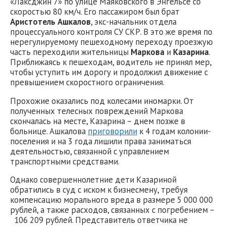
«Лаксджин 7» по улице Маяковского в Энгельсе со
скоростью 80 км/ч. Его пассажиром был брат
Аристотель Ашкалов
, экс-начальник отдела
процессуального контроля СУ СКР. В это же время по
нерегулируемому пешеходному переходу проезжую
часть переходили жительницы
Маркова
и
Казарина
.
Приближаясь к пешеходам, водитель не принял мер,
чтобы уступить им дорогу и продолжил движение с
превышением скоростного ограничения.
Прохожие оказались под колесами иномарки. От
полученных телесных повреждений Маркова
скончалась на месте, Казарина – днем позже в
больнице. Ашкалова
приговорили
к 4 годам колонии-
поселения и на 3 года лишили права заниматься
деятельностью, связанной с управлением
транспортными средствами.
Однако совершеннолетние дети Казариной
обратились в суд с иском к бизнесмену, требуя
компенсацию морального вреда в размере 5 000 000
рублей, а также расходов, связанных с погребением –
106 209 рублей. Представитель ответчика не