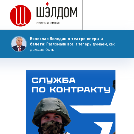
Вячеслав Володин о театре оперы и
балета:
Разломали все, а теперь думаем, как
дальше быть