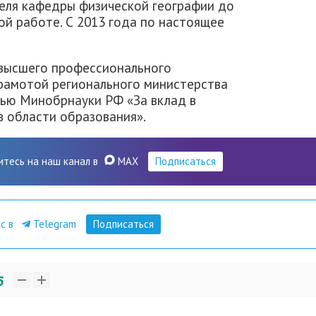
еля кафедры физической географии до
ой работе. С 2013 года по настоящее
 высшего профессионального
рамотой регионального министерства
лью Минобрнауки РФ «За вклад в
в области образования».
итесь на наш канал в
MAX
Подписаться
ас в
Telegram
Подписаться
5