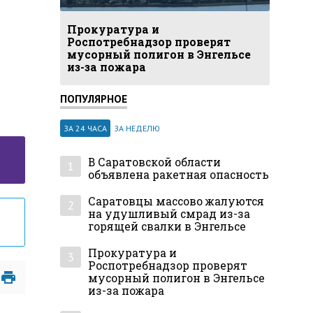
Прокуратура и
Роспотребнадзор проверят
мусорный полигон в Энгельсе
из-за пожара
ПОПУЛЯРНОЕ
ЗА 24 ЧАСА
ЗА НЕДЕЛЮ
В Саратовской области
1
объявлена ракетная опасность
Саратовцы массово жалуются
2
на удушливый смрад из-за
горящей свалки в Энгельсе
Прокуратура и
3
Роспотребнадзор проверят
мусорный полигон в Энгельсе
из-за пожара