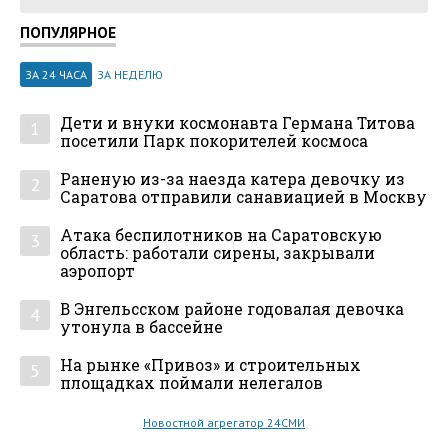
ПОПУЛЯРНОЕ
ЗА 24 ЧАСА
ЗА НЕДЕЛЮ
Дети и внуки космонавта Германа Титова
1
посетили Парк покорителей космоса
Раненую из-за наезда катера девочку из
2
Саратова отправили санавиацией в Москву
Атака беспилотников на Саратовскую
3
область: работали сирены, закрывали
аэропорт
В Энгельсском районе годовалая девочка
4
утонула в бассейне
На рынке «Привоз» и строительных
5
площадках поймали нелегалов
Новостной агрегатор 24СМИ