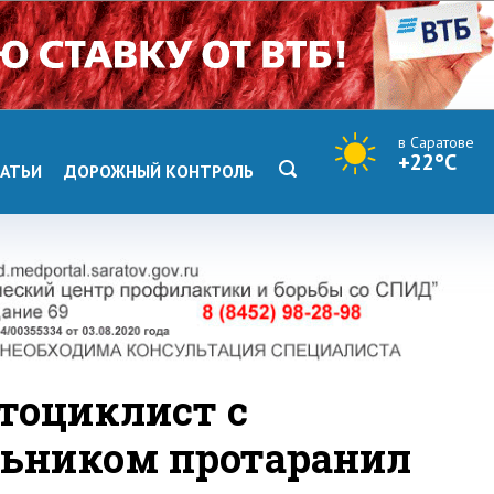
в Саратове
+22°C
АТЬИ
ДОРОЖНЫЙ КОНТРОЛЬ
тоциклист с
ьником протаранил