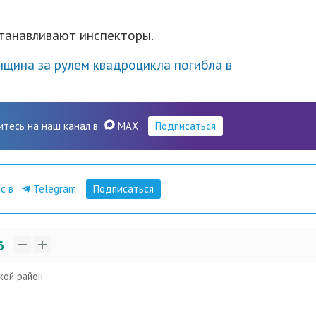
станавливают инспекторы.
нщина за рулем квадроцикла погибла в
итесь на наш канал в
MAX
Подписаться
ас в
Telegram
Подписаться
6
кой район