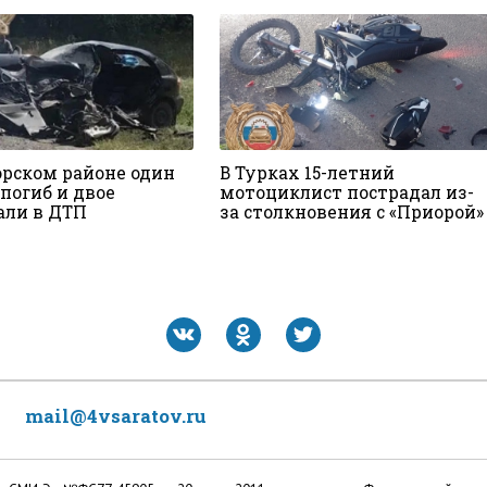
орском районе один
В Турках 15-летний
погиб и двое
мотоциклист пострадал из-
али в ДТП
за столкновения с «Приорой»
mail@4vsaratov.ru