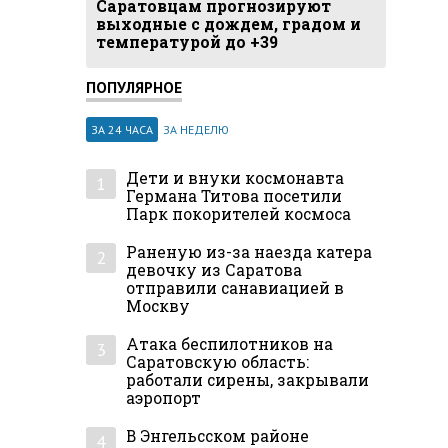
Саратовцам прогнозируют
выходные с дождем, градом и
температурой до +39
ПОПУЛЯРНОЕ
ЗА 24 ЧАСА
ЗА НЕДЕЛЮ
Дети и внуки космонавта
1
Германа Титова посетили
Парк покорителей космоса
Раненую из-за наезда катера
2
девочку из Саратова
отправили санавиацией в
Москву
Атака беспилотников на
3
Саратовскую область:
работали сирены, закрывали
аэропорт
В Энгельсском районе
4