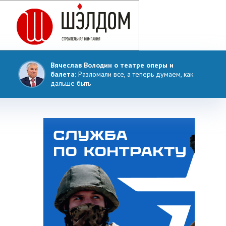
Вячеслав Володин о театре оперы и
балета:
Разломали все, а теперь думаем, как
дальше быть