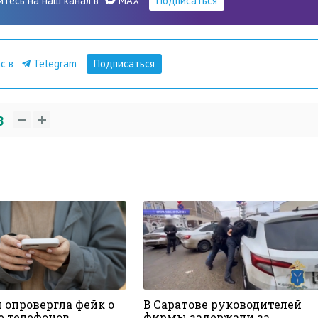
итесь на наш канал в
MAX
Подписаться
ас в
Telegram
Подписаться
3
 опровергла фейк о
В Саратове руководителей
е телефонов
фирмы задержали за