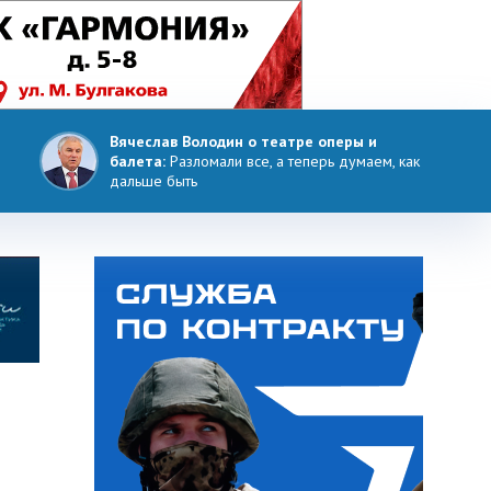
Вячеслав Володин о театре оперы и
балета:
Разломали все, а теперь думаем, как
дальше быть