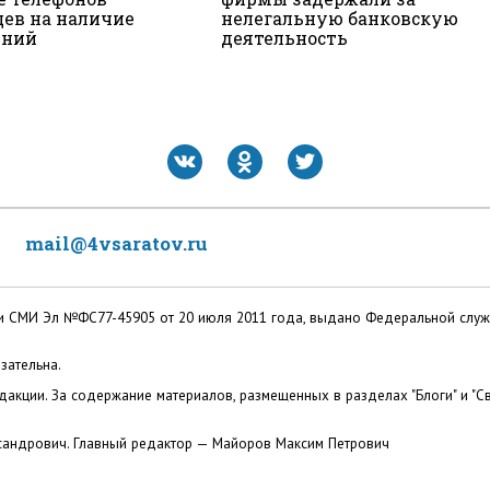
цев на наличие
нелегальную банковскую
ений
деятельность
mail@4vsaratov.ru
ации СМИ Эл №ФС77-45905 от 20 июля 2011 года, выдано Федеральной слу
зательна.
акции. За содержание материалов, размещенных в разделах "Блоги" и "Св
сандрович. Главный редактор — Майоров Максим Петрович