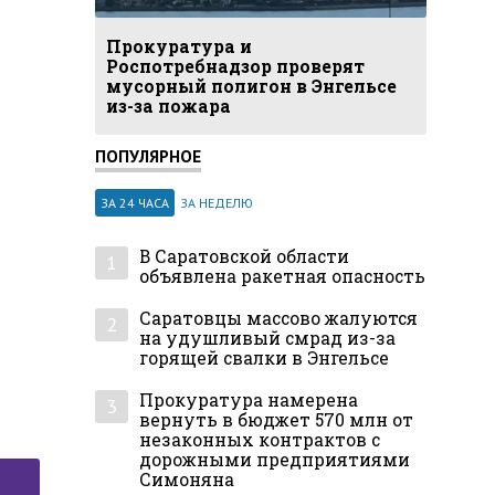
Прокуратура и
Роспотребнадзор проверят
мусорный полигон в Энгельсе
из-за пожара
ПОПУЛЯРНОЕ
ЗА 24 ЧАСА
ЗА НЕДЕЛЮ
В Саратовской области
1
объявлена ракетная опасность
Саратовцы массово жалуются
2
на удушливый смрад из-за
горящей свалки в Энгельсе
Прокуратура намерена
3
вернуть в бюджет 570 млн от
незаконных контрактов с
дорожными предприятиями
Симоняна