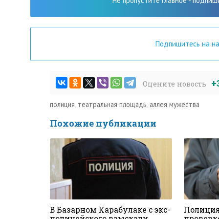
Не пропустите главное - подпиш
Подпишитесь на н
+
Оцените новость
полиция
,
театральная площадь
,
аллея мужества
Похожие публикации
В Базарном Карабулаке с экс-
Полиция
полицейского взыскали
проверк