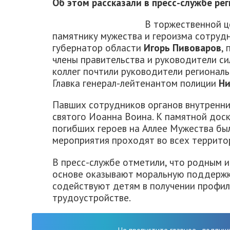
Об этом рассказали в пресс-службе ре
В торжественной ц
памятнику мужества и героизма сотрудн
губернатор области
Игорь Пивоваров
,
члены правительства и руководители с
коллег почтили руководители регионал
Главка генерал-лейтенантом полиции
Ни
Павших сотрудников органов внутренни
святого Иоанна Воина. К памятной дос
погибших героев на Аллее Мужества бы
мероприятия проходят во всех террито
В пресс-службе отметили, что родным 
основе оказывают моральную поддержк
содействуют детям в получении профи
трудоустройстве.