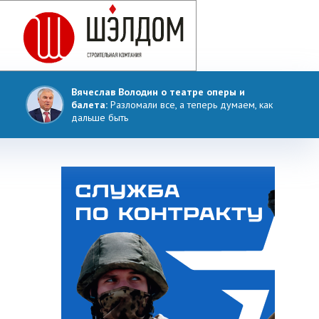
Вячеслав Володин о театре оперы и
балета:
Разломали все, а теперь думаем, как
дальше быть