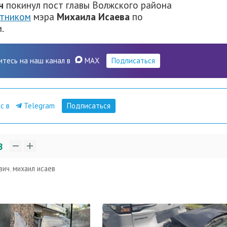
ч
покинул пост главы Волжского района
етником
мэра
Михаила Исаева
по
.
итесь на наш канал в
MAX
Подписаться
ас в
Telegram
Подписаться
3
вич
,
михаил исаев