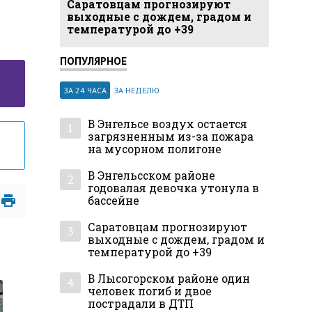
Саратовцам прогнозируют
выходные с дождем, градом и
температурой до +39
ПОПУЛЯРНОЕ
ЗА 24 ЧАСА
ЗА НЕДЕЛЮ
В Энгельсе воздух остается
1
загрязненным из-за пожара
на мусорном полигоне
В Энгельсском районе
2
годовалая девочка утонула в
бассейне
Саратовцам прогнозируют
3
выходные с дождем, градом и
температурой до +39
В Лысогорском районе один
4
человек погиб и двое
пострадали в ДТП