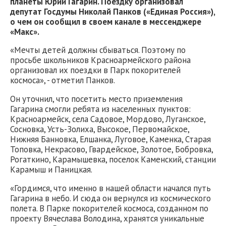
планеты Юрий Гагарин. Поездку организовал
депутат Госдумы Николай Панков («Единая Россия»),
о чем он сообщил в своем канале в мессенджере
«Макс».
«Мечты детей должны сбываться. Поэтому по
просьбе школьников Красноармейского района
организовал их поездки в Парк покорителей
космоса», - отметил Панков.
Он уточнил, что посетить место приземления
Гагарина смогли ребята из населенных пунктов:
Красноармейск, села Садовое, Мордово, Луганское,
Сосновка, Усть-Золиха, Высокое, Первомайское,
Нижняя Банновка, Елшанка, Луговое, Каменка, Старая
Топовка, Некрасово, Гвардейское, Золотое, Бобровка,
Рогаткино, Карамышевка, поселок Каменский, станции
Карамыш и Паницкая.
«Гордимся, что именно в нашей области начался путь
Гагарина в небо. И сюда он вернулся из космического
полета. В Парке покорителей космоса, созданном по
проекту Вячеслава Володина, хранятся уникальные