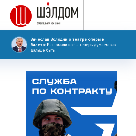
Вячеслав Володин о театре оперы и
балета:
Разломали все, а теперь думаем, как
дальше быть