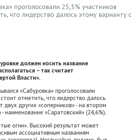
овка» проголосовали 25,5% участников
ть, что лидерство далось этому варианту с
уровке должен носить название
асполагаться – так считает
ертой Власти».
зывался «Сабуровка» проголосовали
 стоит отметить, что лидерство далось
 двух других «соперников» - на втором
 - наименование «Саратовский» (24,6%).
тые огни». Высокий результат может
расивым ассоциативным названиям
ни аэропорта). Неслучайно, видимо, был