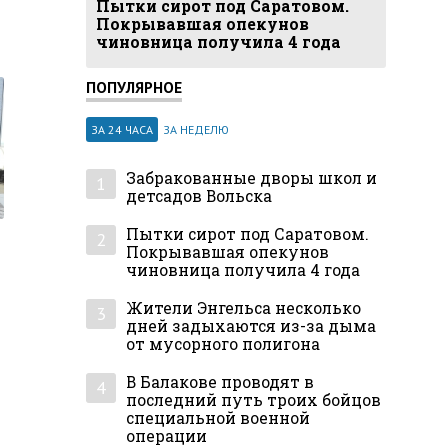
Пытки сирот под Саратовом.
Покрывавшая опекунов
чиновница получила 4 года
ПОПУЛЯРНОЕ
ЗА 24 ЧАСА
ЗА НЕДЕЛЮ
Забракованные дворы школ и
1
детсадов Вольска
Пытки сирот под Саратовом.
2
Покрывавшая опекунов
чиновница получила 4 года
Жители Энгельса несколько
3
дней задыхаются из-за дыма
от мусорного полигона
В Балакове проводят в
4
последний путь троих бойцов
специальной военной
операции