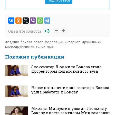
Подписаться
+3
Оцените новость
людмила бокова
,
совет федерации
,
интернет
,
дружинники
,
кибердружинники
,
волонтеры
Похожие публикации
Экс-сенатор Людмила Бокова стала
проректором подмосковного вуза
Новое назначение экс-сенатора: Бокова
ушла работать к Бокову
Михаил Мишустин уволил Людмилу
Бокову с поста замглавы Минкомсвязи