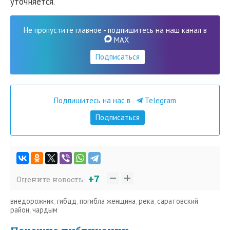
уточняется.
Не пропустите главное - подпишитесь на наш канал в
MAX
Подписаться
Подпишитесь на нас в
Telegram
Подписаться
+7
Оцените новость
внедорожник
,
гибдд
,
погибла женщина
,
река
,
саратовский
район
,
чардым