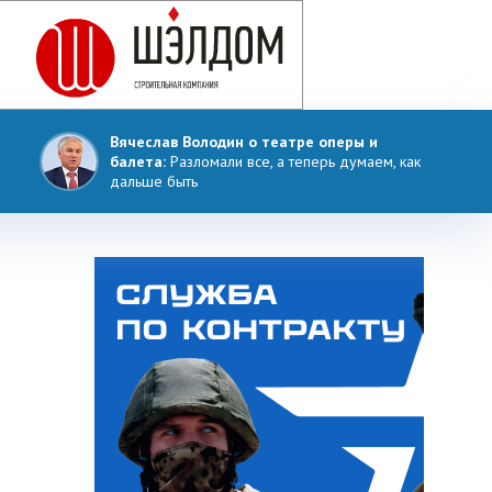
Вячеслав Володин о театре оперы и
балета:
Разломали все, а теперь думаем, как
дальше быть