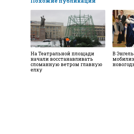
Похожие публикации
На Театральной площади
В Энгель
начали восстанавливать
мобилиз
сломанную ветром главную
новогод
елку