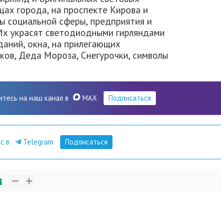
цах города, на проспекте Кирова и
ы социальной сферы, предприятия и
Их украсят светодиодными гирляндами
даний, окна, на прилегающих
ков, Деда Мороза, Снегурочки, символы
итесь на наш канал в
MAX
Подписаться
ас в
Telegram
Подписаться
4