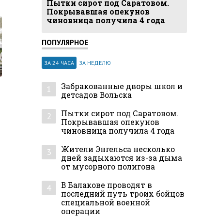
Пытки сирот под Саратовом.
Покрывавшая опекунов
чиновница получила 4 года
ПОПУЛЯРНОЕ
ЗА 24 ЧАСА
ЗА НЕДЕЛЮ
Забракованные дворы школ и
1
детсадов Вольска
Пытки сирот под Саратовом.
2
Покрывавшая опекунов
чиновница получила 4 года
Жители Энгельса несколько
3
дней задыхаются из-за дыма
от мусорного полигона
В Балакове проводят в
4
последний путь троих бойцов
специальной военной
операции