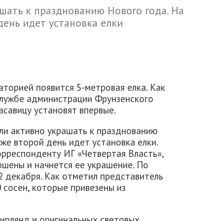
шать к празднованию Нового года. На
день идет установка елки
торией появится 5-метровая елка. Как
службе администрации Фрунзенского
асавицу установят впервые.
ли активно украшать к празднованию
же второй день идет установка елки.
рреспонденту ИГ «Четвертая Власть»,
ршены и начнется ее украшение. По
 2 декабря. Как отметил представитель
0 сосен, которые привезены из
ирлянд и оригинальных световых