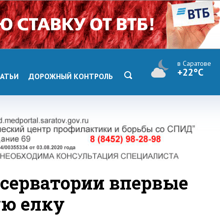
в Саратове
+22°C
АТЬИ
ДОРОЖНЫЙ КОНТРОЛЬ
нсерватории впервые
ую елку