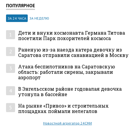
ПОПУЛЯРНОЕ
ЗА 24 ЧАСА
ЗА НЕДЕЛЮ
Дети и внуки космонавта Германа Титова
1
посетили Парк покорителей космоса
Раненую из-за наезда катера девочку из
2
Саратова отправили санавиацией в Москву
Атака беспилотников на Саратовскую
3
область: работали сирены, закрывали
аэропорт
В Энгельсском районе годовалая девочка
4
утонула в бассейне
На рынке «Привоз» и строительных
5
площадках поймали нелегалов
Новостной агрегатор 24СМИ