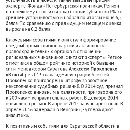
устойчивость в июне. К таким выводам пришли
эксперты Фонда «Петербургская политика». Регион
по-прежнему относится к категории субъектов РФ со
средней устойчивостью и набрал по итогам июня 6,2
балла. По сравнению с предыдущим месяцем оценка
выросла на 0,2 балла.
Ключевыми событиями июня стали формирование
предвыборных списков партий и активность
правоохранительных органов в отношении
региональных чиновников, считают эксперты. Регион
отметился в общем рейтинге историей с бывшим
сити-менеджером Саратова
Алексеем Прокопенко
.
«В октябре 2013 глава администрации Алексей
Прокопенко приговорен к штрафу за злостное
неисполнение судебных решений. В 2014 суд признал
Прокопенко виновным в халатности, приговорив его
к 200 часам исправительных работ. В декабре 2014
объявлен в розыск. В апреле 2015 заочно арестован. В
апреле 2016 задержан в Венгрии», - утверждают
аналитики.
К позитивным событиям для Саратовской области в