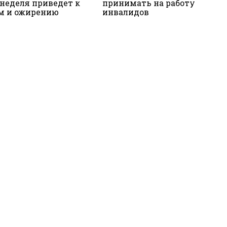
 неделя приведет к
принимать на работу
м и ожирению
инвалидов