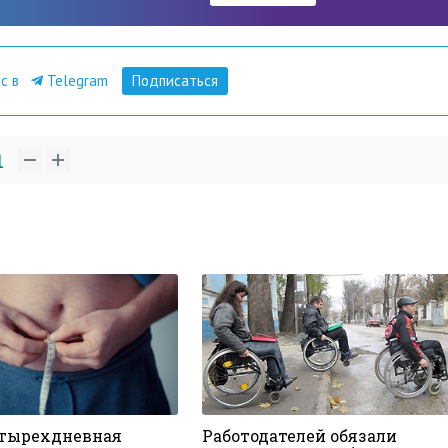
ас в
Telegram
Подписаться
1
етырехдневная
Работодателей обязали