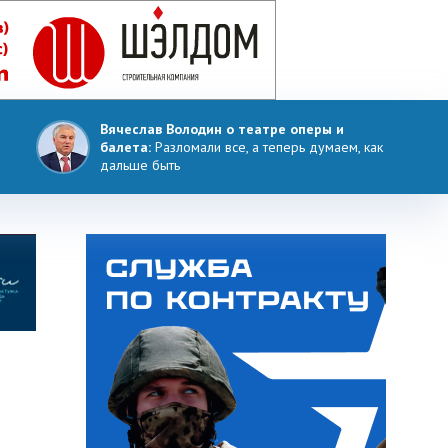
Вячеслав Володин о театре оперы и
балета:
Разломали все, а теперь думаем, как
дальше быть