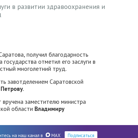
луги в развитии здравоохранения и
д
 Саратова, получил благодарность
ва государства отметил его заслуги в
стный многолетний труд.
сть завотделением Саратовской
 Петрову
.
т вручена заместителю министра
ской области
Владимиру
итесь на наш канал в
MAX
Подписаться