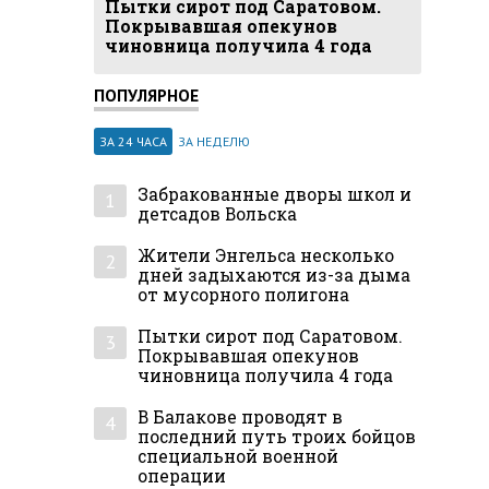
Пытки сирот под Саратовом.
Покрывавшая опекунов
чиновница получила 4 года
ПОПУЛЯРНОЕ
ЗА 24 ЧАСА
ЗА НЕДЕЛЮ
Забракованные дворы школ и
1
детсадов Вольска
Жители Энгельса несколько
2
дней задыхаются из-за дыма
от мусорного полигона
Пытки сирот под Саратовом.
3
Покрывавшая опекунов
чиновница получила 4 года
В Балакове проводят в
4
последний путь троих бойцов
специальной военной
операции