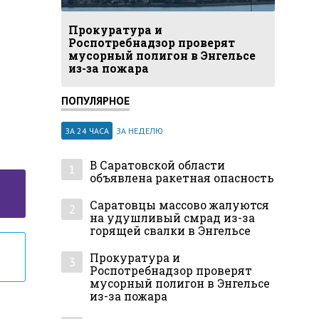
Прокуратура и
Роспотребнадзор проверят
мусорный полигон в Энгельсе
из-за пожара
ПОПУЛЯРНОЕ
ЗА 24 ЧАСА
ЗА НЕДЕЛЮ
В Саратовской области
1
объявлена ракетная опасность
Саратовцы массово жалуются
2
на удушливый смрад из-за
горящей свалки в Энгельсе
Прокуратура и
3
Роспотребнадзор проверят
мусорный полигон в Энгельсе
из-за пожара