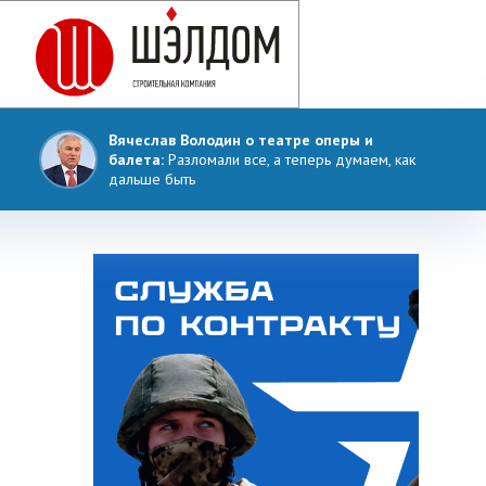
Вячеслав Володин о театре оперы и
балета:
Разломали все, а теперь думаем, как
дальше быть