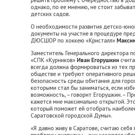
однако, по ее мнению, не стоит забыв
детских садов.
О необходимости развития детско-юнош
документы на участие в процедуре пре
ДЮСШОР по хоккею «Кристалл»
Макси
Заместитель Генерального директора 
«СПК «Курников»
Иван Егорушкин
счита
всегда должна формироваться из тех пр
обществе и требуют оперативного реше
безопасность среды обитания для горо
которыми стал бы заниматься, если изб
возможность, – говорит Егорушкин. – П
кажется мне максимально открытой. Эт
который поможет ей отобрать наиболе
Саратовской городской Думы».
«Я давно живу в Саратове, считаю себя
проблемы очевидны – они касаются убо