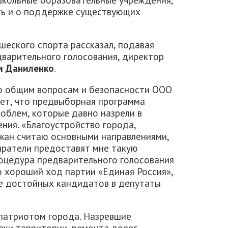
ать и о поддержке существующих
еского спорта рассказал, подавая
дварительного голосования, директор
м Даниленко
.
по общим вопросам и безопасности ООО
ет, что предвыборная программа
облем, которые давно назрели в
ния. «Благоустройство города,
жан считаю основными направлениями,
иратели предоставят мне такую
роцедура предварительного голосования
о хороший ход партии «Единая Россия»,
е достойных кандидатов в депутаты
 патриотом города. Назревшие
рки территории, ремонта дорог,