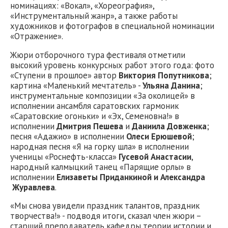
номинациях: «Вокал», «Хореография»,
«Инструментальный жанр», а также работы
художников и фотографов в специальной номинации
«Отражение».
Жюри отборочного тура фестиваля отметили
высокий уровень конкурсных работ этого года: фото
«Ступени в прошлое» автор
Виктория Попутникова
;
картина «Маленький мечтатель» -
Ульяна Данина
;
инструментальные композиции «За околицей» в
исполнении ансамбля саратовских гармоник
«Саратовские огоньки» и «Эх, Семеновна!» в
исполнении
Дмитрия Пешева
и
Даниила Довженка
;
песня «Адажио» в исполнении
Олеси Ерюшевой
;
народная песня «Я на горку шла» в исполнении
ученицы «Роснефть-класса»
Гусевой Анастасии
,
народный калмыцкий танец «Парящие орлы» в
исполнении
Елизаветы Приданкиной и Александра
Журавлева
.
«Мы снова увидели праздник талантов, праздник
творчества!» - подводя итоги, сказал член жюри –
старший преподаватель кафедры теории истории и