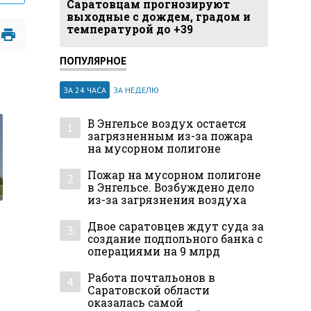
Саратовцам прогнозируют
выходные с дождем, градом и
температурой до +39
ПОПУЛЯРНОЕ
ЗА 24 ЧАСА
ЗА НЕДЕЛЮ
В Энгельсе воздух остается
1
загрязненным из-за пожара
на мусорном полигоне
Пожар на мусорном полигоне
2
в Энгельсе. Возбуждено дело
из-за загрязнения воздуха
Двое саратовцев ждут суда за
3
создание подпольного банка с
операциями на 9 млрд
Работа почтальонов в
4
Саратовской области
оказалась самой