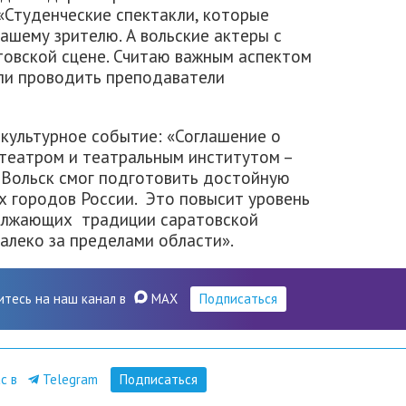
 «Студенческие спектакли, которые
нашему зрителю. А вольские актеры с
товской сцене. Считаю важным аспектом
гли проводить преподаватели
культурное событие: «Соглашение о
театром и театральным институтом –
 Вольск смог подготовить достойную
х городов России. Это повысит уровень
должающих традиции саратовской
алеко за пределами области».
итесь на наш канал в
MAX
Подписаться
ас в
Telegram
Подписаться