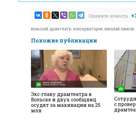
+
Оцените новость
вольский драмтеатр
,
консерватория
,
николай панков
,
Похожие публикации
Экс-главу драмтеатра в
Сотрудн
Вольске и двух сообщниц
с провер
осудят за махинации на 25
драмтеа
млн