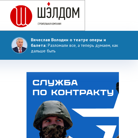
Вячеслав Володин о театре оперы и
балета:
Разломали все, а теперь думаем, как
дальше быть