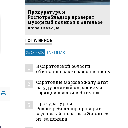
Прокуратура и
Роспотребнадзор проверят
мусорный полигон в Энгельсе
из-за пожара
ПОПУЛЯРНОЕ
ЗА 24 ЧАСА
ЗА НЕДЕЛЮ
и
В Саратовской области
1
объявлена ракетная опасность
Саратовцы массово жалуются
2
на удушливый смрад из-за
горящей свалки в Энгельсе
Прокуратура и
3
Роспотребнадзор проверят
мусорный полигон в Энгельсе
из-за пожара