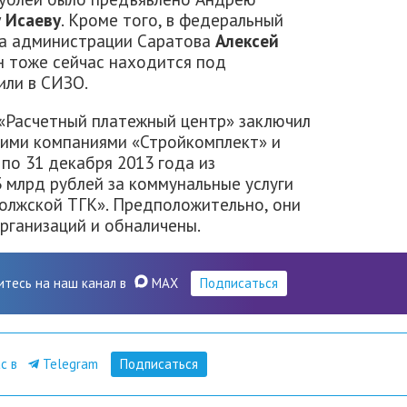
 Исаеву
. Кроме того, в федеральный
ава администрации Саратова
Алексей
ин тоже сейчас находится под
или в СИЗО.
 «Расчетный платежный центр» заключил
щими компаниями «Стройкомплект» и
 по 31 декабря 2013 года из
3 млрд рублей за коммунальные услуги
Волжской ТГК». Предположительно, они
рганизаций и обналичены.
итесь на наш канал в
MAX
Подписаться
ас в
Telegram
Подписаться