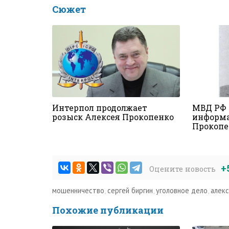
Сюжет
Интерпол продолжает
МВД РФ 
розыск Алексея Прокопенко
информа
Прокопе
+
Оцените новость
мошенничество
,
сергей биргин
,
уголовное дело
,
алекс
Похожие публикации