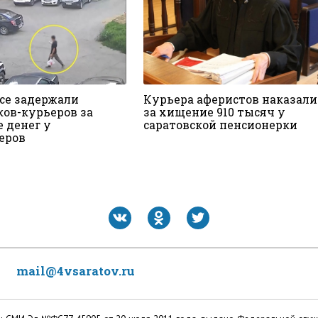
ьсе задержали
Курьера аферистов наказали
ков-курьеров за
за хищение 910 тысяч у
 денег у
саратовской пенсионерки
еров
mail@4vsaratov.ru