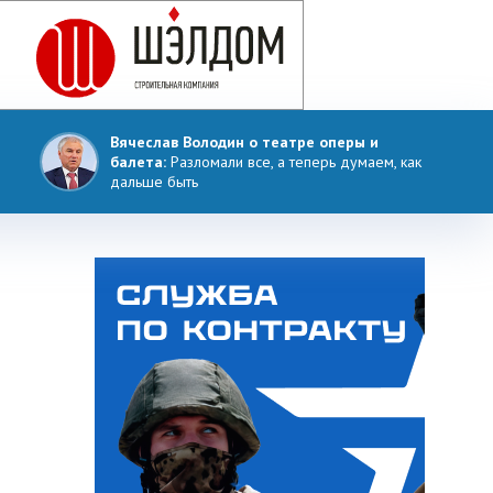
Вячеслав Володин о театре оперы и
балета:
Разломали все, а теперь думаем, как
дальше быть