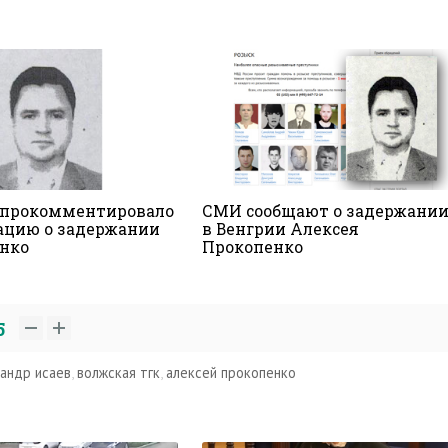
прокомментировало
СМИ сообщают о задержани
цию о задержании
в Венгрии Алексея
нко
Прокопенко
5
андр исаев
,
волжская тгк
,
алексей прокопенко