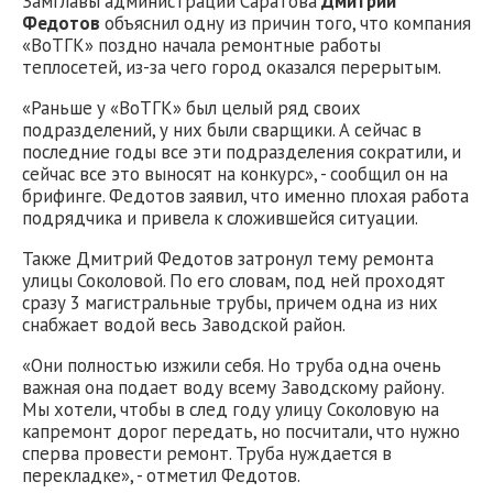
Замглавы администрации Саратова
Дмитрий
Федотов
объяснил одну из причин того, что компания
«ВоТГК» поздно начала ремонтные работы
теплосетей, из-за чего город оказался перерытым.
«Раньше у «ВоТГК» был целый ряд своих
подразделений, у них были сварщики. А сейчас в
последние годы все эти подразделения сократили, и
сейчас все это выносят на конкурс», - сообщил он на
брифинге. Федотов заявил, что именно плохая работа
подрядчика и привела к сложившейся ситуации.
Также Дмитрий Федотов затронул тему ремонта
улицы Соколовой. По его словам, под ней проходят
сразу 3 магистральные трубы, причем одна из них
снабжает водой весь Заводской район.
«Они полностью изжили себя. Но труба одна очень
важная она подает воду всему Заводскому району.
Мы хотели, чтобы в след году улицу Соколовую на
капремонт дорог передать, но посчитали, что нужно
сперва провести ремонт. Труба нуждается в
перекладке», - отметил Федотов.