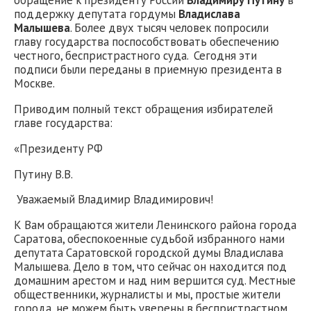
обращение к президенту России
Владимиру Путину
в
поддержку депутата гордумы
Владислава
Малышева
. Более двух тысяч человек попросили
главу государства поспособствовать обеспечению
честного, беспристрастного суда. Сегодня эти
подписи были переданы в приемную президента в
Москве.
Приводим полный текст обращения избирателей
главе государства:
«Президенту РФ
Путину В.В.
Уважаемый Владимир Владимирович!
К Вам обращаются жители Ленинского района города
Саратова, обеспокоенные судьбой избранного нами
депутата Саратовской городской думы Владислава
Малышева. Дело в том, что сейчас он находится под
домашним арестом и над ним вершится суд. Местные
общественники, журналисты и мы, простые жители
города, не можем быть уверены в беспристрастном