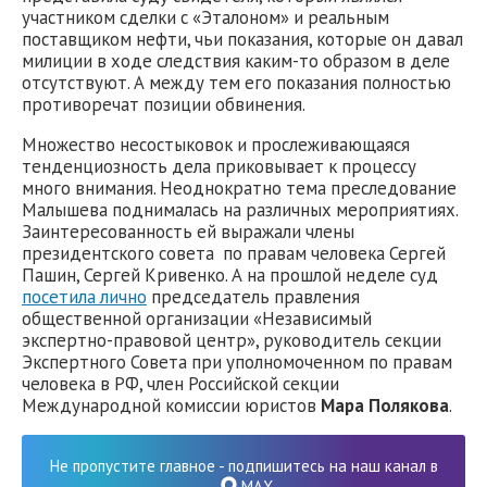
участником сделки с «Эталоном» и реальным
поставщиком нефти, чьи показания, которые он давал
милиции в ходе следствия каким-то образом в деле
отсутствуют. А между тем его показания полностью
противоречат позиции обвинения.
Множество несостыковок и прослеживающаяся
тенденциозность дела приковывает к процессу
много внимания. Неоднократно тема преследование
Малышева поднималась на различных мероприятиях.
Заинтересованность ей выражали члены
президентского совета по правам человека Сергей
Пашин, Сергей Кривенко. А на прошлой неделе суд
посетила лично
председатель правления
общественной организации «Независимый
экспертно-правовой центр», руководитель секции
Экспертного Совета при уполномоченном по правам
человека в РФ, член Российской секции
Международной комиссии юристов
Мара Полякова
.
Не пропустите главное - подпишитесь на наш канал в
MAX