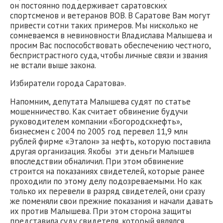
он постоянно поддерживает саратовских
спортсменов и ветеранов ВОВ. В Саратове Вам могут
привести сотни таких примеров. Мы нисколько не
сомневаемся в невиновности Владислава Малышева и
просим Вас поспособствовать обеспечению честного,
беспристрастного суда, чтобы личные связи и звания
не встали выше закона.
Избиратели города Саратова».
Напомним, депутата Малышева судят по статье
мошенничество. Как считает обвинение будучи
руководителем компании «Богородскнефть»,
бизнесмен с 2004 по 2005 год перевел 11,9 млн
рублей фирме «Эталон» за нефть, которую поставила
другая организация. Якобы эти деньги Малышев
впоследствии обналичил. При этом обвинение
строится на показаниях свидетелей, которые ранее
проходили по этому делу подозреваемыми. Но как
только их перевели в разряд свидетелей, они сразу
же поменяли свои прежние показания и начали давать
их против Малышева. При этом сторона защиты
представила суду свидетеля, который являлся