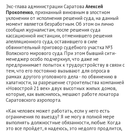
Экс-глава администрации Саратова
Алексей
Прокопенко
, признанный виновным в злостном
уклонении от исполнения решений суда, на данный
момент является безработным. Об этом он лично
сообщил журналистам, после решения суда
кассационной инстанции, отменившего решения
апелляционного суда, оставившего в силе
обвинительный приговор судебного участка №3
Волжского мирового суда. При этом бывший сити-
менеджер особо подчеркнул, что даже не
предпринимает попыток к трудоустройству в связи с
тем, что его постоянно вызывают для опроса в
рамках другого уголовного дела - по обвинению в
халатности, за разрешение строительства компанией
«Новострой 21 век» двух высотных жилых домов,
которые, как выяснилось, мешают работе локатора
Саратовского аэропорта.
«Как человек может работать, если у него есть
ограничения по выезду? Я не могу в полной мере
выполнять должностные обязанности, любые. Когда
это все пройдет, я надеюсь, это недолго продлится,