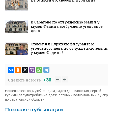
Дело жизни и свободы Курихина
В Саратове по отчуждению земли у
музея Федина возбуждено уголовное
дело
Станет ли Курихин фигурантом
уголовного дела по отчуждению земли
у музея Федина?
+30
Оцените новость
мошенничество
,
музей федина
,
надежда шиловская
,
сергей
курихин
,
злоупотребление должностными полномочиями
,
су скр
по саратовской области
Похожие публикации