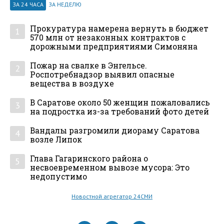
ЗА 24 ЧАСА
ЗА НЕДЕЛЮ
Прокуратура намерена вернуть в бюджет
1
570 млн от незаконных контрактов с
дорожными предприятиями Симоняна
Пожар на свалке в Энгельсе.
2
Роспотребнадзор выявил опасные
вещества в воздухе
В Саратове около 50 женщин пожаловались
3
на подростка из-за требований фото детей
Вандалы разгромили диораму Саратова
4
возле Липок
Глава Гагаринского района о
5
несвоевременном вывозе мусора: Это
недопустимо
Новостной агрегатор 24СМИ