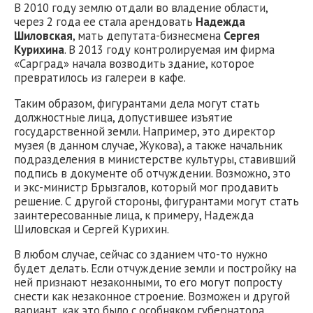
В 2010 году землю отдали во владение области,
через 2 года ее стала арендовать
Надежда
Шиловская
, мать депутата-бизнесмена
Сергея
Курихина
. В 2013 году контролируемая им фирма
«Сарград» начала возводить здание, которое
превратилось из галереи в кафе.
Таким образом, фигурантами дела могут стать
должностные лица, допустившее изъятие
государственной земли. Например, это директор
музея (в данном случае, Жукова), а также начальник
подразделения в министерстве культуры, ставивший
подпись в документе об отчуждении. Возможно, это
и экс-министр Брызгалов, который мог продавить
решение. С другой стороны, фигурантами могут стать
заинтересованные лица, к примеру, Надежда
Шиловская и Сергей Курихин.
В любом случае, сейчас со зданием что-то нужно
будет делать. Если отчуждение земли и постройку на
ней признают незаконными, то его могут попросту
снести как незаконное строение. Возможен и другой
вариант, как это было с особняком губернатора