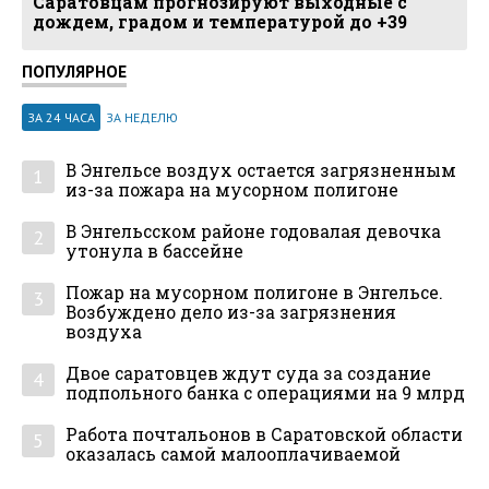
Саратовцам прогнозируют выходные с
дождем, градом и температурой до +39
ПОПУЛЯРНОЕ
ЗА 24 ЧАСА
ЗА НЕДЕЛЮ
В Энгельсе воздух остается загрязненным
1
из-за пожара на мусорном полигоне
В Энгельсском районе годовалая девочка
2
утонула в бассейне
Пожар на мусорном полигоне в Энгельсе.
3
Возбуждено дело из-за загрязнения
воздуха
Двое саратовцев ждут суда за создание
4
подпольного банка с операциями на 9 млрд
Работа почтальонов в Саратовской области
5
оказалась самой малооплачиваемой