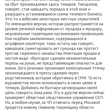
на сбыт производимых здесь товаров.
Гнездилов,
говорят, стал наводить порядок в этой зоне и
разрушать установившиеся схемы теневого бизнеса.
Это-то и взбесило некоторых местных служителей.
По имеющейся версии, которая распространяется на
уровне речевой информации от мундира к мундиру,
недовольные тюремщики организовали провокацию.
Они подбили заключенных, содержащихся в
штрафном изоляторе, тоже, кстати, как говорят,
кавказцев, сымитировать акт суицида как протест
против тюремного начальства. Имитация прошла в
чистом виде: «бунтари» сделали незначительные
порезы на руках, не представляющие опасности для
жизни. Зато резонанс произошел колоссальный. Утечку
произошедшего в прессу сделали через
родственников, которые обратились в СМИ. То есть
журналистов могли использовать в своих целях в
темную. Добились ли бунтари-заговорщики своей
цели, говорить пока рано. Эту и другие версии сейчас
проверяет областное следственное управление СКП.
Но, в любом случае, за ЧП отвечать перед Москвой
придется новому главному тюремщику области.