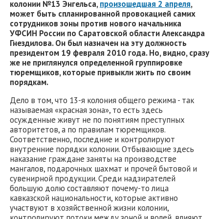
колонии №13 Энгельса,
произошедшая 2 апреля
,
может быть спланированной провокацией самих
сотрудников зоны против нового начальника
УФСИН России по Саратовской области Александра
Гнездилова. Он был назначен на эту должность
президентом 19 февраля 2010 года. Но, видно, сразу
же не приглянулся определенной группировке
тюремщиков, которые привыкли жить по своим
порядкам.
Дело в том, что 13-я колония общего режима - так
называемая «красная зона», то есть здесь
осужденные живут не по понятиям преступных
авторитетов, а по правилам тюремщиков.
Соответственно, последние и контролируют
внутренние порядки колонии. Отбывающие здесь
наказание граждане заняты на производстве
мангалов, подарочных шахмат и прочей бытовой и
сувенирной продукции. Среди надзирателей
большую долю составляют почему-то лица
кавказской национальности, которые активно
участвуют в хозяйственной жизни колонии,
контролируют потоки между зоной и волей, влияют