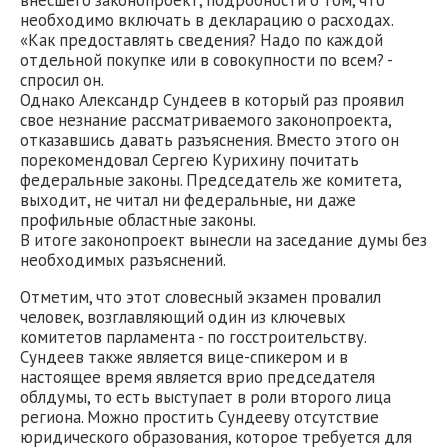
внесшего законопроект, подробности о том, что
необходимо включать в декларацию о расходах.
«Как предоставлять сведения? Надо по каждой
отдельной покупке или в совокупности по всем? -
спросил он.
Однако Александр Сундеев в который раз проявил
свое незнание рассматриваемого законопроекта,
отказавшись давать разъяснения. Вместо этого он
порекомендовал Сергею Курихину почитать
федеральные законы. Председатель же комитета,
выходит, не читал ни федеральные, ни даже
профильные областные законы.
В итоге законопроект вынесли на заседание думы без
необходимых разъяснений.
Отметим, что этот словесный экзамен провалил
человек, возглавляющий один из ключевых
комитетов парламента - по госстроительству.
Сундеев также является вице-спикером и в
настоящее время является врио председателя
облдумы, то есть выступает в роли второго лица
региона. Можно простить Сундееву отсутствие
юридического образования, которое требуется для