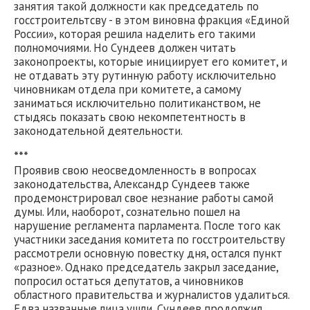
занятия такой должности как председатель по
госстроительтсву - в этом виновна фракция «Единой
России», которая решила наделить его такими
полномочиями. Но Сундеев должен читать
законопроекты, которые инициирует его комитет, и
не отдавать эту рутинную работу исключительно
чиновникам отдела при комитете, а самому
заниматься исключительно политиканством, не
стыдясь показать свою некомпетентность в
законодательной деятельности.
***
Проявив свою неосведомленность в вопросах
законодательства, Александр Сундеев также
продемонстрировал свое незнание работы самой
думы. Или, наоборот, сознательно пошел на
нарушение регламента парламента. После того как
участники заседания комитета по госстроительству
рассмотрели основную повестку дня, остался пункт
«разное». Однако председатель закрыл заседание,
попросил остаться депутатов, а чиновников
областного правительства и журналистов удалиться.
Едва названные лица ушли, Сундеев продолжил