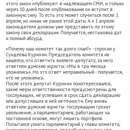
этого закон опубликуют в надлежащем СМИ, и только
через 10 дней после опубликования он вступит в
законную силу. То есть это может случиться после 1
апреля, но никак не ранее этой даты. А к 1 апреля
законодатели должны уже представить по этому
закону свои декларации. Получается, нестыковка дат
и полный абсурд.
«Почему наш комитет так долго спал?» - спросил у
Сундеева Курихин. Председатель комитета не
нашелся, что ответить коллеге-депутату, за него
ответили думские юристы: «Мы в три месяца
уложились». Но это ответ неправильный - получается,
что не уложились.
После этого депутат Курихин поинтересовался,
какие меры ответственности предусмотрены для
госслужащих, не успевших в срок сдать декларацию
или допустивших в ней неточности. Ему вновь
ответили думские юристы: госслужащим грозит
увольнение, а парламентариев, работающих на
постоянной основе, могут лишить портфеля.
Попытался узнать парламентарий у главы комитета,