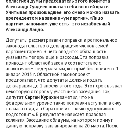
областной думы председатель этого комитета
Александр Сундеев показал себя во всей красе.
Учитывая произошедшее, его смело можно назвать
претендентом на звание «ум партии». «Лицо
партии», напомним, уже есть - это незабвенный
Александр Ландо.
Депутаты рассматривали поправки в региональное
законодательство о декларациях членов семей
парламентариев. В него вводится обязанность
указывать теперь еще и расходы. Эта поправка
приводит областной закон в соответствие с
аналогичным федеральным, который был введен с 1
января 2013 г. Областной законопроект
предполагает, что депутаты должны подать
декларации до 1 апреля этого года. Этот срок вызвал
некоторую оторопь у участников заседания. Так,
депутат
Сергей Курихин
заметил, что на
федеральном уровне такие поправки вступили в силу
с начала года, а в Саратове их только удосужились
подготовить. В результате нависает правовая
коллизия. Заседание облдумы, на котором примут
данную поправку, запланировано на 20 марта. После