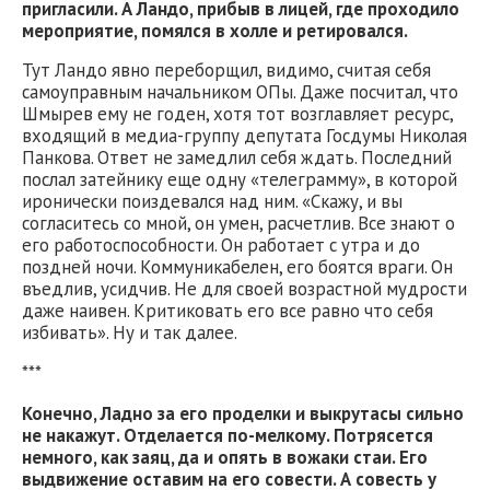
пригласили. А Ландо, прибыв в лицей, где проходило
мероприятие, помялся в холле и ретировался.
Тут Ландо явно переборщил, видимо, считая себя
самоуправным начальником ОПы. Даже посчитал, что
Шмырев ему не годен, хотя тот возглавляет ресурс,
входящий в медиа-группу депутата Госдумы Николая
Панкова. Ответ не замедлил себя ждать. Последний
послал затейнику еще одну «телеграмму», в которой
иронически поиздевался над ним. «Скажу, и вы
согласитесь со мной, он умен, расчетлив. Все знают о
его работоспособности. Он работает с утра и до
поздней ночи. Коммуникабелен, его боятся враги. Он
въедлив, усидчив. Не для своей возрастной мудрости
даже наивен. Критиковать его все равно что себя
избивать». Ну и так далее.
***
Конечно, Ладно за его проделки и выкрутасы сильно
не накажут. Отделается по-мелкому. Потрясется
немного, как заяц, да и опять в вожаки стаи. Его
выдвижение оставим на его совести. А совесть у