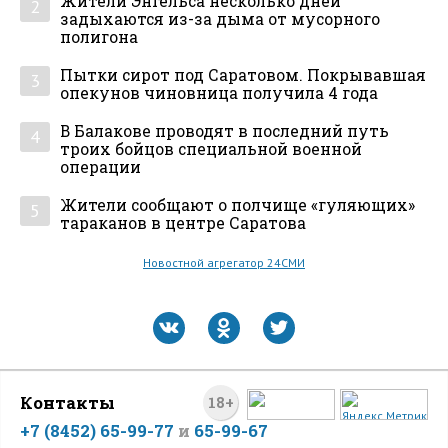
Жители Энгельса несколько дней
2
задыхаются из-за дыма от мусорного
полигона
Пытки сирот под Саратовом. Покрывавшая
3
опекунов чиновница получила 4 года
В Балакове проводят в последний путь
4
троих бойцов специальной военной
операции
Жители сообщают о полчище «гуляющих»
5
тараканов в центре Саратова
Новостной агрегатор 24СМИ
Контакты
18+
+7 (8452) 65-99-77
и
65-99-67