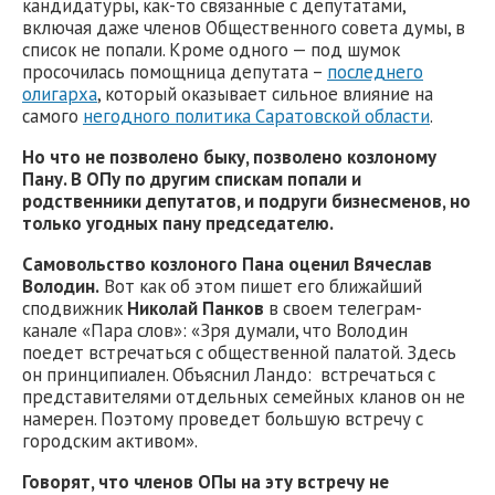
кандидатуры, как-то связанные с депутатами,
включая даже членов Общественного совета думы, в
список не попали. Кроме одного — под шумок
просочилась помощница депутата –
последнего
олигарха
, который оказывает сильное влияние на
самого
негодного политика Саратовской области
.
Но что не позволено быку, позволено козлоному
Пану. В ОПу по другим спискам попали и
родственники депутатов, и подруги бизнесменов, но
только угодных пану председателю.
Самовольство козлоного Пана оценил Вячеслав
Володин.
Вот как об этом пишет его ближайший
сподвижник
Николай Панков
в своем телеграм-
канале «Пара слов»: «Зря думали, что Володин
поедет встречаться с общественной палатой. Здесь
он принципиален. Объяснил Ландо: встречаться с
представителями отдельных семейных кланов он не
намерен. Поэтому проведет большую встречу с
городским активом».
Говорят, что членов ОПы на эту встречу не