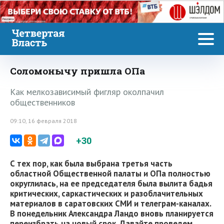
Реклама
Соломонычу пришла ОПа
Как мелкозависимый фигляр околпачил
общественников
09:10, 16 февраля 2018
+30
С тех пор, как была выбрана третья часть
областной Общественной палаты и ОПа полностью
округлилась, на ее председателя была вылита бадья
критических, саркастических и разоблачительных
материалов в саратовских СМИ и телеграм-каналах.
В понедельник Александра Ландо вновь планируется
переизбрать на новый срок. Давайте проведем