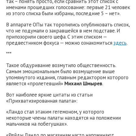
так – понять просто, если сравнить этот список с
именами прошедших голосование: первые 21 человек
из этого списка были избраны, последние 5 – нет».
В аппарате ОПы так торопились опубликовать список,
что не подумали о закравшейся в нем подставе. И
припозорили своего шефа. С этим списком —
предвестником фокуса — можно ознакомиться
здесь
.
***
Такое обдуривание возмутило общественность.
Самым эмоциональным было возмущение выше
упомянутого издания, главным редактором которого
является «пролетевший»
Михаил Шмырев
.
Вот наиболее яркие цитаты из статьи
«Прихватизированная палата»:
«Ландо стал этаким гегемоном, у которого
некоторые члены палаты находятся на положении
мальчиков на побегушках».
«Рейды Ландо по магазинам часто напоминают