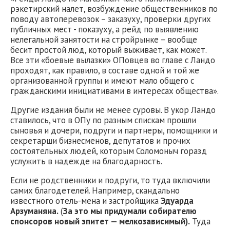
рэкетирский налет, возбуждение общественников по
поводу автоперевозок – заказуху, проверки других
публичных мест - показуху, а рейд по выявлению
нелегальной занятости на стройрынке – вообще
бесит простой люд, который выживает, как может.
Все эти «боевые вылазки» ОПовцев во главе с Ландо
проходят, как правило, в составе одной и той же
организованной группы и имеют мало общего с
гражданскими инициативами в интересах общества».
Другие издания были не менее суровы. В укор Ландо
ставилось, что в ОПу по разным спискам прошли
сыновья и дочери, подруги и партнеры, помощники и
секретарши бизнесменов, депутатов и прочих
состоятельных людей, которым Соломоныч горазд
услужить в надежде на благодарность.
Если не родственники и подруги, то туда включили
самих благодетелей. Например, скандально
известного отель-мена и застройщика
Эдуарда
Арзуманяна.
(
За это мы придумали собирателю
спонсоров новый эпитет — мелкозависимый).
Туда