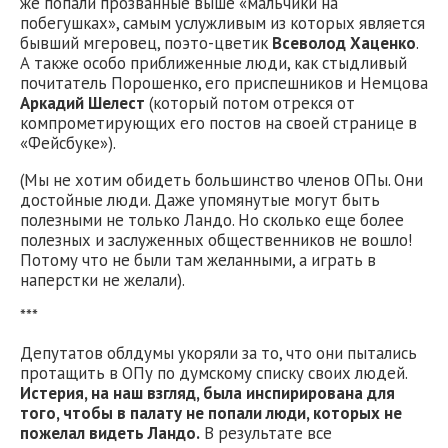
же попали прозванные выше «мальчики на
побегушках», самым услужливым из которых является
бывший мгеровец, поэто-цветик
Всеволод Хаценко
.
А также особо приближенные люди, как стыдливый
почитатель Порошенко, его приспешников и Немцова
Аркадий Шелест
(который потом отрекся от
компрометирующих его постов на своей странице в
«Фейсбуке»).
(Мы не хотим обидеть большинство членов ОПы. Они
достойные люди. Даже упомянутые могут быть
полезными не только Ландо. Но сколько еще более
полезных и заслуженных общественников не вошло!
Потому что не были там желанными, а играть в
наперстки не желали).
***
Депутатов облдумы укоряли за то, что они пытались
протащить в ОПу по думскому списку своих людей.
Истерия, на наш взгляд, была инспирирована для
того, чтобы в палату не попали люди, которых не
пожелал видеть Ландо.
В результате все