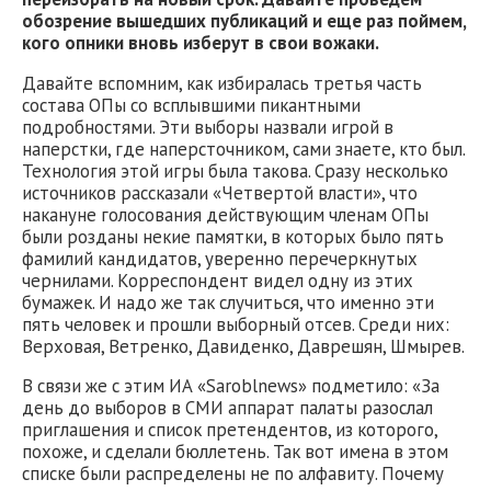
обозрение вышедших публикаций и еще раз поймем,
кого опники вновь изберут в свои вожаки.
Давайте вспомним, как избиралась третья часть
состава ОПы со всплывшими пикантными
подробностями. Эти выборы назвали игрой в
наперстки, где наперсточником, сами знаете, кто был.
Технология этой игры была такова. Сразу несколько
источников рассказали «Четвертой власти», что
накануне голосования действующим членам ОПы
были розданы некие памятки, в которых было пять
фамилий кандидатов, уверенно перечеркнутых
чернилами. Корреспондент видел одну из этих
бумажек. И надо же так случиться, что именно эти
пять человек и прошли выборный отсев. Среди них:
Верховая, Ветренко, Давиденко, Даврешян, Шмырев.
В связи же с этим ИА «Saroblnews» подметило: «За
день до выборов в СМИ аппарат палаты разослал
приглашения и список претендентов, из которого,
похоже, и сделали бюллетень. Так вот имена в этом
списке были распределены не по алфавиту. Почему