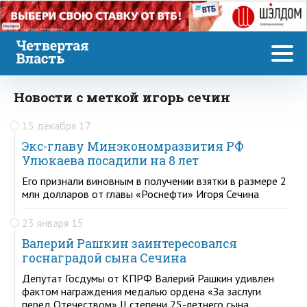
Реклама
Новости с меткой игорь сечин
15 декабря 17
Экс-главу Минэкономразвития РФ
Улюкаева посадили на 8 лет
Его признали виновным в получении взятки в размере 2
млн долларов от главы «Роснефти» Игоря Сечина
23 января 15
Валерий Рашкин заинтересовался
госнаградой сына Сечина
Депутат Госдумы от КПРФ Валерий Рашкин удивлен
фактом награждения медалью ордена «За заслуги
перед Отечеством» II степени 25-летнего сына