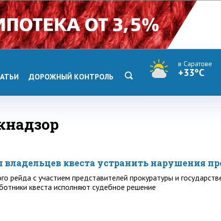
в Саратове
+33°C
АТЬИ
ДОРОЖНЫЙ КОНТРОЛЬ
жнадзор
л владельцев квеста устранить нарушения п
го рейда с участием представителей прокуратуры и государст
аботники квеста исполняют судебное решение