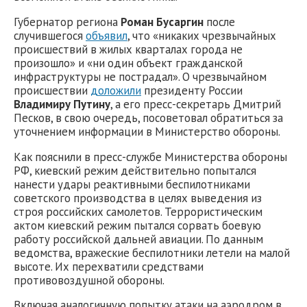
Губернатор региона
Роман Бусаргин
после
случившегося
объявил
, что «никаких чрезвычайных
происшествий в жилых кварталах города не
произошло» и «ни один объект гражданской
инфраструктуры не пострадал». О чрезвычайном
происшествии
доложили
президенту России
Владимиру Путину
, а его пресс-секретарь Дмитрий
Песков, в свою очередь, посоветовал обратиться за
уточнением информации в Министерство обороны.
Как пояснили в пресс-службе Министерства обороны
РФ, киевский режим действительно попытался
нанести удары реактивными беспилотниками
советского производства в целях выведения из
строя российских самолетов. Террористическим
актом киевский режим пытался сорвать боевую
работу российской дальней авиации. По данным
ведомства, вражеские беспилотники летели на малой
высоте. Их перехватили средствами
противовоздушной обороны.
Включая аналогичную попытку атаки на аэродром в